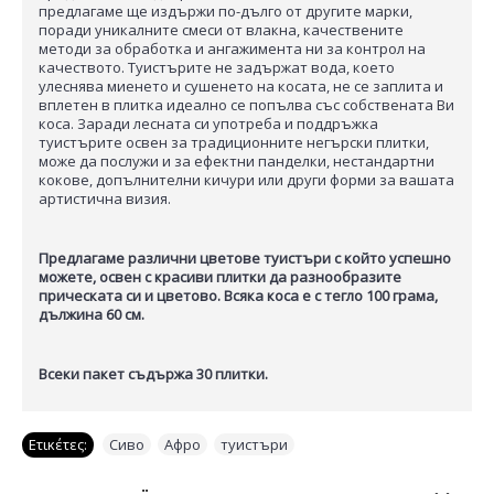
предлагаме ще издържи по-дълго от другите марки,
поради уникалните смеси от влакна, качествените
методи за обработка и ангажимента ни за контрол на
качеството. Туистърите не задържат вода, което
улеснява миенето и сушенето на косата, не се заплита и
вплетен в плитка идеално се попълва със собствената Ви
коса. Заради лесната си употреба и поддръжка
туистърите освен за традиционните негърски плитки,
може да послужи и за ефектни панделки, нестандартни
кокове, допълнителни кичури или други форми за вашата
артистична визия.
Предлагаме различни цветове туистъри с който успешно
можете, освен с красиви плитки да разнообразите
прическата си и цветово. Всяка коса е с тегло 100 грама,
дължина 60 см.
Всеки пакет съдържа 30 плитки.
Ετικέτες:
Сиво
,
Афро
,
туистъри