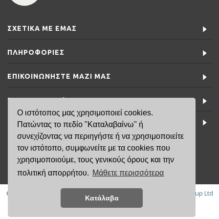
ΣΧΕΤΙΚΆ ΜΕ ΕΜΆΣ
ΠΛΗΡΟΦΟΡΊΕΣ
ΕΠΙΚΟΙΝΩΝΉΣΤΕ ΜΑΖΊ ΜΑΣ
ΕΙΔΙΚΈΣ ΠΡΟΣΦΟΡΈΣ
Ο ιστότοπος μας χρησιμοποιεί cookies.
ΤΕΛΕΥΤΑΊΑ ΝΈΑ
Πατώντας το πεδίο "Καταλαβαίνω" ή
συνεχίζοντας να περιηγήστε ή να χρησιμοποιείτε
τον ιστότοπο, συμφωνείτε με τα cookies που
6981791141
χρησιμοποιούμε, τους γενικούς όρους και την
πολιτική απορρήτου.
Μάθετε περισσότερα
Copyright © 2019, FisikaMallia.gr -
Created by:
Κατάλαβα