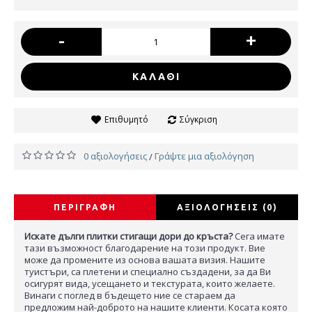
-
+
ΚΑΛΆΘΙ
Επιθυμητό
Σύγκριση
0 αξιολογήσεις
Γράψτε μια αξιολόγηση
/
ΠΕΡΙΓΡΑΦΉ
ΑΞΙΟΛΟΓΉΣΕΙΣ (0)
Искате дълги плитки стигащи дори до кръста?
Сега имате
тази възможност благодарение на този продукт. Вие
може да промените из основа вашата визия. Нашите
туистъри, са плетени и специално създадени, за да Ви
осигурят вида, усещането и текстурата, които желаете.
Винаги с поглед в бъдещето ние се стараем да
предложим най-доброто на нашите клиенти. Косата която