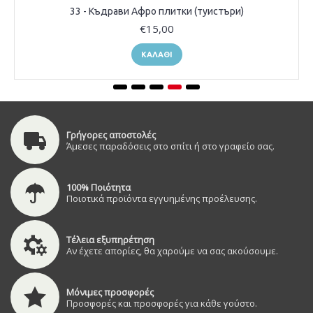
33 - Къдрави Афро плитки (туистъри)
€15,00
ΚΑΛΆΘΙ
Γρήγορες αποστολές
Άμεσες παραδόσεις στο σπίτι ή στο γραφείο σας.
100% Ποιότητα
Ποιοτικά προϊόντα εγγυημένης προέλευσης.
Τέλεια εξυπηρέτηση
Αν έχετε απορίες, θα χαρούμε να σας ακούσουμε.
Μόνιμες προσφορές
Προσφορές και προσφορές για κάθε γούστο.