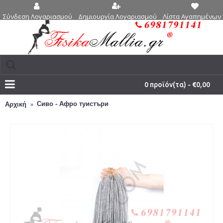
Δημιουργία Λογαριασμού
Λίστα Αγαπημένων 
Σύνδεση Λογαριασμού
0 προϊόν(τα) - €0,00
Сиво - Афро туистъри
Αρχική