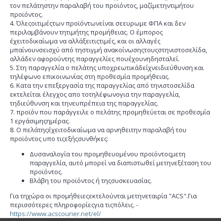
τον πελάτηστην παραλαβή του προϊόντος, μαζίμετηντιμήτου
προϊόντος.
4. Όλεςοιτιμέςτων προϊόντωνείναι σεευρωμε ΦΠΑ και δεν
περιλαμβάνουν τητιμήτης προμήθειας. Ο έμπορος
έχειτοδικαίωμα να αλλάξειτιςτιμές, και οι αλλαγές
μπαίνουνσεισχύ από τηστιγμή ανακοίνωσηςτουςστηνιστοσελίδα,
αλλάδεν αφορούντης παραγγελίες πουέχουνηδησταλεί.
5. Στη παραγγελία ο πελάτης υποχρεωτικάδείχνειδιεύθυνση και
τηλέφωνο επικοινωνίας στη προθεσμία προμήθειας.
6. Κατα την επεξεργασία της παραγγελίας από τηνιστοσελίδα
εκτελείται έλεγχος απο τοτηλέφωνογια την παραγγελία,
τηδιεύθυνση και τηνευπρέπεια της παραγγελίας.
7. προϊόν που παράγγειλε ο πελάτης προμηθεύεται σε προθεσμία
1 εργάσιμηςημέρας.
8. Ο πελάτηςέχειτοδικαίωμα να αρνηθειτην παραλαβή του
προϊόντος υπο τιςεξήςσυνθήκες:
Δυσαναλογία του προμηθευομένου προϊόντοςμετη
παραγγελία, αυτό μπορεί να διαπιστωθεί μετηνεξέταση του
προϊόντος.
Βλάβη του προϊόντος ή τηςσυσκευασίας.
Για τηχώρα οι προμήθειεςεκτελούνται μετηνεταιρία "ACS".Για
περισσότερες πληροφορίεςγια τιςπόλεις. -
https://www.acscourier.net/el/