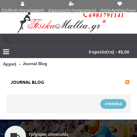
Δημιουργία Λογαριασμού
Λίστα Αγαπημένων 
Σύνδεση Λογαριασμού
0 προϊόν(τα) - €0,00
Journal Blog
Αρχική
JOURNAL BLOG
ΣΥΝΈΧΕΙΑ
Γρήγορες αποστολές