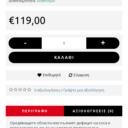
Διαθεσιμότητα:
Διαθέσιμο
€119,00
-
+
ΚΑΛΆΘΙ
Επιθυμητό
Σύγκριση
0 αξιολογήσεις
Γράψτε μια αξιολόγηση
/
ΠΕΡΙΓΡΑΦΉ
ΑΞΙΟΛΟΓΉΣΕΙΣ (0)
Оредяващите области или пълният дефицит на коса е
повод много мъже да се чувстват притеснени и