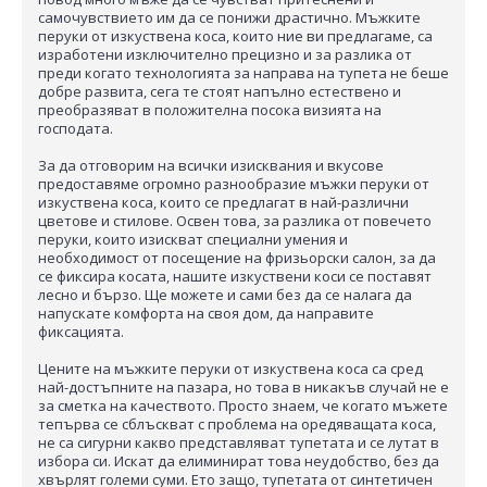
самочувствието им да се понижи драстично. Мъжките
перуки от изкуствена коса, които ние ви предлагаме, са
изработени изключително прецизно и за разлика от
преди когато технологията за направа на тупета не беше
добре развита, сега те стоят напълно естествено и
преобразяват в положителна посока визията на
господата.
За да отговорим на всички изисквания и вкусове
предоставяме огромно разнообразие мъжки перуки от
изкуствена коса, които се предлагат в най-различни
цветове и стилове. Освен това, за разлика от повечето
перуки, които изискват специални умения и
необходимост от посещение на фризьорски салон, за да
се фиксира косата, нашите изкуствени коси се поставят
лесно и бързо. Ще можете и сами без да се налага да
напускате комфорта на своя дом, да направите
фиксацията.
Цените на мъжките перуки от изкуствена коса са сред
най-достъпните на пазара, но това в никакъв случай не е
за сметка на качеството. Просто знаем, че когато мъжете
тепърва се сблъскват с проблема на оредяващата коса,
не са сигурни какво представляват тупетата и се лутат в
избора си. Искат да елиминират това неудобство, без да
хвърлят големи суми. Ето защо, тупетата от синтетичен