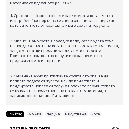
материал са идеалното решение.
1. Сресване - Нежно вчешете заплетената коса с четка
или гребен (препоръчва се специална четка за перуки),
като започнете от краищата към върха на перуката.
2. Миене - Намокрете я с хладка вода, като водата тече
по продължението на косата. Не я накисвайте в чешмата,
защото това ще причини заплитането на косата.
Прибавете шампоан за перуки и го разнесете по
продължението и с пръсти.
3. Сушене - Нежно притискайте косата с кърпа, за да
попиете водата от тупето. Как да почиствате и
поддържате новата си перука Повечето перуки/тупета
се нуждаят от почистване на всеки 10-15 носения, в
зависимост от начина Ви на живот.
Ετικέτες:
Мъжка
,
перука
,
изкуствена
,
коса
ΣΧΕΤΙΚΆ ΠΡΟΪΌΝΤΑ