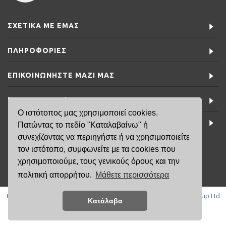
ΣΧΕΤΙΚΆ ΜΕ ΕΜΆΣ
ΠΛΗΡΟΦΟΡΊΕΣ
ΕΠΙΚΟΙΝΩΝΉΣΤΕ ΜΑΖΊ ΜΑΣ
ΕΙΔΙΚΈΣ ΠΡΟΣΦΟΡΈΣ
Ο ιστότοπος μας χρησιμοποιεί cookies.
ΤΕΛΕΥΤΑΊΑ ΝΈΑ
Πατώντας το πεδίο "Καταλαβαίνω" ή
συνεχίζοντας να περιηγήστε ή να χρησιμοποιείτε
τον ιστότοπο, συμφωνείτε με τα cookies που
6981791141
χρησιμοποιούμε, τους γενικούς όρους και την
πολιτική απορρήτου.
Μάθετε περισσότερα
Copyright © 2019, FisikaMallia.gr -
Created by:
Κατάλαβα