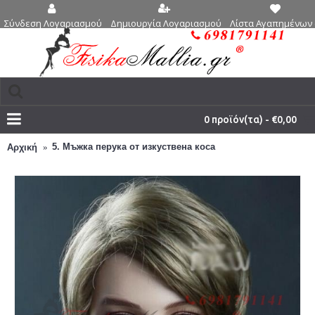
Δημιουργία Λογαριασμού
Λίστα Αγαπημένων 
Σύνδεση Λογαριασμού
0 προϊόν(τα) - €0,00
5. Мъжка перука от изкуствена коса
Αρχική