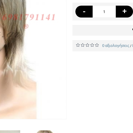
-
+
0 αξιολογήσεις
/