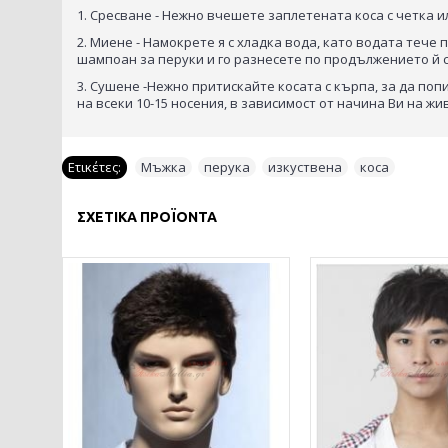
1. Сресване - Нежно вчешете заплетената коса с четка 
2. Миене - Намокрете я с хладка вода, като водата теч
шампоан за перуки и го разнесете по продължението й с
3. Сушене -Нежно притискайте косата с кърпа, за да по
на всеки 10-15 носения, в зависимост от начина Ви на жи
Ετικέτες:
Мъжка
,
перука
,
изкуствена
,
коса
ΣΧΕΤΙΚΆ ΠΡΟΪΌΝΤΑ