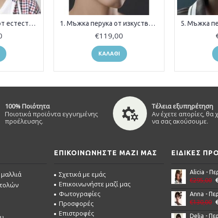
19. Мъжка перука от естествена коса
1. Мъжка перука от изкуствена коса
0
€119,00
ΚΑΛΆΘΙ
100% Ποιότητα
Τέλεια εξυπηρέτηση
Ποιοτικά προϊόντα εγγυημένης
Αν έχετε απορίες, θα
προέλευσης.
να σας ακούσουμε.
ΕΠΙΚΟΙΝΩΝΉΣΤΕ ΜΑΖΊ ΜΑΣ
ΕΙΔΙΚΈΣ Π
 μαλλιά
Σχετικά με εμάς
€295,00
Επικοινωνήστε μαζί μας
στολών
Φωτογραφίες
€130,00
Προσφορές
Επιστροφές
ου