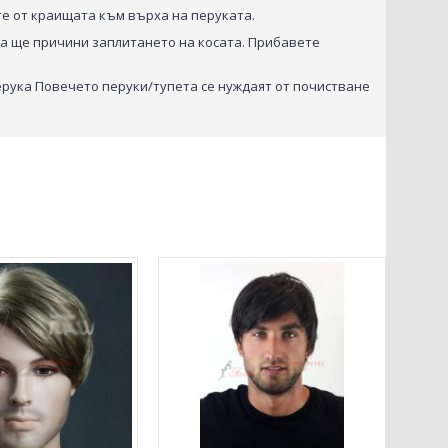
ете от краищата към върха на перуката.
ова ще причини заплитането на косата. Прибавете
перука Повечето перуки/тупета се нуждаят от почистване