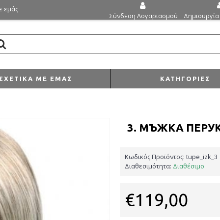
ε εμάς
Δημιουργία
Σύνδεση Λογαριασμού
ΣΧΕΤΙΚΆ ΜΕ ΕΜΆΣ
ΚΑΤΗΓΟΡΊΕΣ
3. МЪЖКА ПЕРУ
Κωδικός Προϊόντος:
tupe_izk_3
Διαθεσιμότητα:
Διαθέσιμο
€119,00