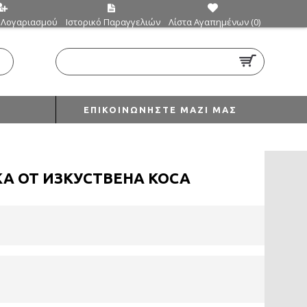
 Λογαριασμού
Ιστορικό Παραγγελιών
Λίστα Αγαπημένων (
0
)
0 προϊόν(τα) - €0,00
ΕΠΙΚΟΙΝΩΝΉΣΤΕ ΜΑΖΊ ΜΑΣ
КА ОТ ИЗКУСТВЕНА КОСА