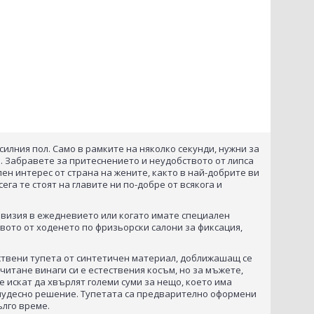
илния пол. Само в рамките на няколко секунди, нужни за
. Забравете за притеснението и неудобството от липса
лен интерес от страна на жените, както в най-добрите ви
га те стоят на главите ни по-добре от всякога и
 визия в ежедневието или когато имате специален
вото от ходенето по фризьорски салони за фиксация,
ествени тупета от синтетичен материал, доближашащ се
итане винаги си е естествения косъм, но за мъжете,
е искат да хвърлят големи суми за нещо, което има
о чудесно решение. Тупетата са предварително оформени
ълго време.