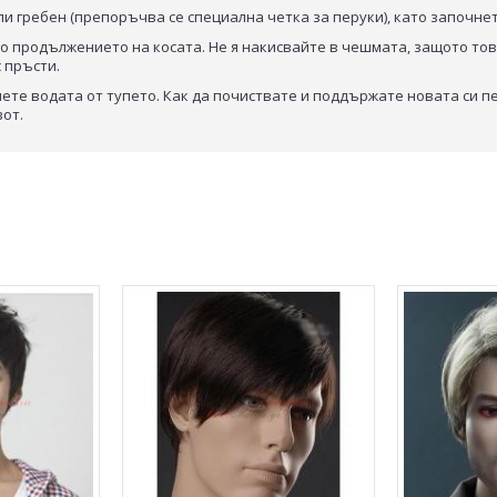
или гребен (препоръчва се специална четка за перуки), като започн
е по продължението на косата. Не я накисвайте в чешмата, защото т
 пръсти.
пиете водата от тупето. Как да почиствате и поддържате новата си 
вот.