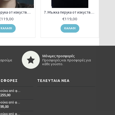
5. Мъжка перука от изкуствена коса
7. Мъжка перука от изкуствена коса
€119,00
€119,00
ΚΑΛΆΘΙ
ΚΑΛΆΘΙ
Μόνιμες προσφορές
 χαρούμε
Προσφορές και προσφορές για
κάθε γούστο.
ΡΟΣΦΟΡΈΣ
ΤΕΛΕΥΤΑΊΑ ΝΈΑ
Alicia - Περούκα από φυσική τρίχα
€255,00
Anna - Περούκα από φυσική τρίχα
€95,00
Delia - Περούκα από φυσική τρίχα