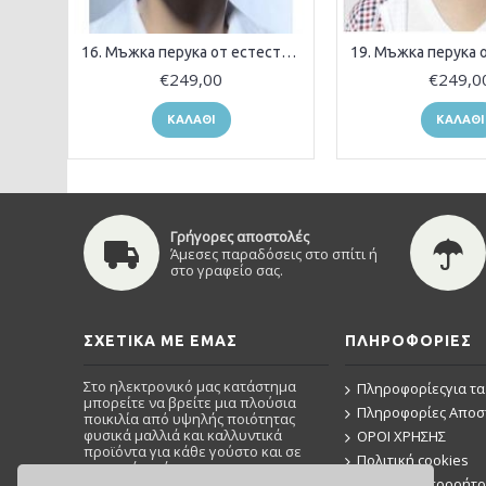
16. Мъжка перука от естествена коса
€249,00
€249,0
ΚΑΛΆΘΙ
ΚΑΛΆΘΙ
Γρήγορες αποστολές
Άμεσες παραδόσεις στο σπίτι ή
στο γραφείο σας.
ΣΧΕΤΙΚΆ ΜΕ ΕΜΆΣ
ΠΛΗΡΟΦΟΡΊΕΣ
Στο ηλεκτρονικό μας κατάστημα
Πληροφορίεςγια τα
μπορείτε να βρείτε μια πλούσια
Πληροφορίες Απο
ποικιλία από υψηλής ποιότητας
φυσικά μαλλιά και καλλυντικά
ΟΡΟΙ ΧΡΗΣΗΣ
προϊόντα για κάθε γούστο και σε
Πολιτική cookies
προσιτή τιμή.
Πολιτική Απορρήτ