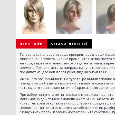
ΠΕΡΙΓΡΑΦΉ
ΑΞΙΟΛΟΓΉΣΕΙΣ (0)
Тупетата са направени за да прикрият оредяващи област
фиксиране на тупето, Вие ще промените изцяло своята в
на коса, вървете отново с високо вдигната глава, върне
времена. Технологията за направа на тупета се разви из
предават изцяло нов и завършен вид на визията ни.
Има много разновидности на тупета, различни стилове и
повод. Вие ще бъдете възхитени от вашата нова визия, 
като вместо това изключително бързо и лесно ще го на
При избор на тупета не на последно място има и цената
максимално до истинския човешки косъм. По-ниската им 
които тепърва се сблъскват с проблема на оредяващата к
вероятност да не им се върже със собствените им разб
с кичури или прави, в зависимост от вашите собствени п