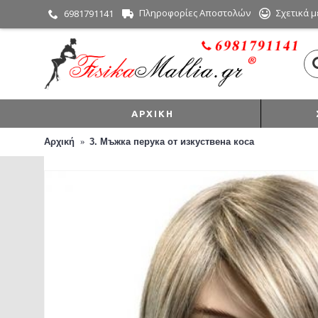
Πληροφορίες Αποστολών
Σχετικά μ
6981791141
ΑΡΧΙΚΉ
Αρχική
3. Мъжка перука от изкуствена коса