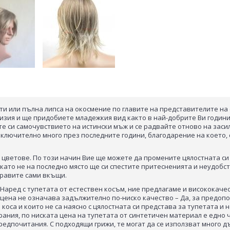
и или пълна липса на окосмение по главите на представителите на с
изия и ще придобиете младежкия вид както в най-добрите Ви години
те си самочувствието на истински мъж и се радвайте отново на заси
ключително много през последните години, благодарение на което, се
 цветове. По този начин Вие ще можете да промените цялостната си
като не на последно място ще си спестите притесненията и неудобст
правите сами вкъщи.
. Наред с тупетата от естествен косъм, ние предлагаме и висококач
цена не означава задължително по-ниско качество – Да, за предопоч
оса и които не са наясно с цялостната си представа за тупетата и н
ирания, по ниската цена на тупетата от синтетичен материал е едн
редпочитания. С подходящи грижи, те могат да се използват много д