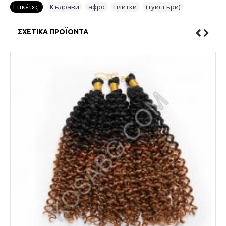
Ετικέτες:
Къдрави
,
афро
,
плитки
,
(туистъри)
ΣΧΕΤΙΚΆ ΠΡΟΪΌΝΤΑ