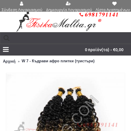
Δημιουργία Λογαριασμού
Λίστα Αγαπημένων 
Σύνδεση Λογαριασμού
0 προϊόν(τα) - €0,00
W 7 - Къдрави афро плитки (туистъри)
Αρχική