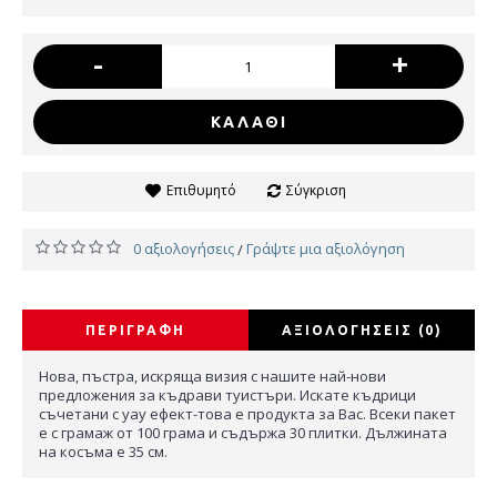
-
+
ΚΑΛΆΘΙ
Επιθυμητό
Σύγκριση
0 αξιολογήσεις
Γράψτε μια αξιολόγηση
/
ΠΕΡΙΓΡΑΦΉ
ΑΞΙΟΛΟΓΉΣΕΙΣ (0)
Нова, пъстра, искряща визия с нашите най-нови
предложения за къдрави туистъри. Искате къдрици
съчетани с уау ефект-това е продукта за Вас. Всеки пакет
е с грамаж от 100 грама и съдържа 30 плитки. Дължината
на косъма е 35 см.