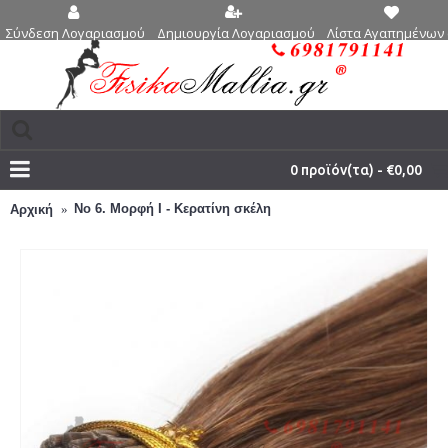
Δημιουργία Λογαριασμού
Λίστα Αγαπημένων 
Σύνδεση Λογαριασμού
0 προϊόν(τα) - €0,00
Νο 6. Μορφή Ι - Κερατίνη σκέλη
Αρχική