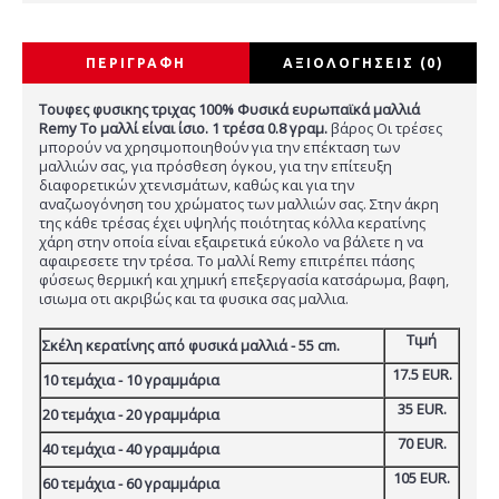
ΠΕΡΙΓΡΑΦΉ
ΑΞΙΟΛΟΓΉΣΕΙΣ (0)
Τουφες φυσικης τριχας 100% Φυσικά ευρωπαϊκά μαλλιά
Remy Το μαλλί είναι ίσιο. 1 τρέσα 0.8 γραμ.
βάρος Οι τρέσες
μπορούν να χρησιμοποιηθούν για την επέκταση των
μαλλιών σας, για πρόσθεση όγκου, για την επίτευξη
διαφορετικών χτενισμάτων, καθώς και για την
αναζωογόνηση του χρώματος των μαλλιών σας. Στην άκρη
της κάθε τρέσας έχει υψηλής ποιότητας κόλλα κερατίνης
χάρη στην οποία είναι εξαιρετικά εύκολο να βάλετε η να
αφαιρεσετε την τρέσα. Το μαλλί Remy επιτρέπει πάσης
φύσεως θερμική και χημική επεξεργασία κατσάρωμα, βαφη,
ισιωμα οτι ακριβώς και τα φυσικα σας μαλλια.
Τιμή
Σκέλη κερατίνης από φυσικά μαλλιά - 55 cm.
17.5 EUR.
10 τεμάχια - 10 γραμμάρια
35 EUR.
20 τεμάχια - 20 γραμμάρια
70 EUR.
40 τεμάχια - 40 γραμμάρια
105 EUR.
60 τεμάχια - 60 γραμμάρια