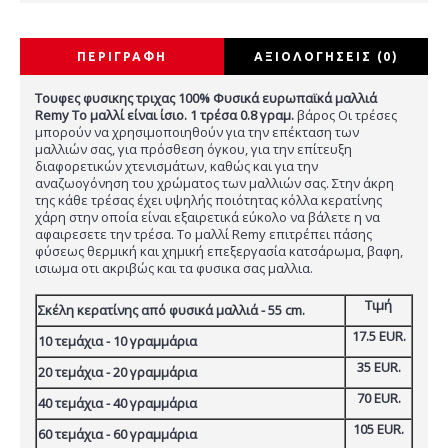
ΠΕΡΙΓΡΑΦΉ
ΑΞΙΟΛΟΓΉΣΕΙΣ (0)
Τουφες φυσικης τριχας 100% Φυσικά ευρωπαϊκά μαλλιά
Remy Το μαλλί είναι ίσιο. 1 τρέσα 0.8 γραμ.
βάρος Οι τρέσες
μπορούν να χρησιμοποιηθούν για την επέκταση των
μαλλιών σας, για πρόσθεση όγκου, για την επίτευξη
διαφορετικών χτενισμάτων, καθώς και για την
αναζωογόνηση του χρώματος των μαλλιών σας. Στην άκρη
της κάθε τρέσας έχει υψηλής ποιότητας κόλλα κερατίνης
χάρη στην οποία είναι εξαιρετικά εύκολο να βάλετε η να
αφαιρεσετε την τρέσα. Το μαλλί Remy επιτρέπει πάσης
φύσεως θερμική και χημική επεξεργασία κατσάρωμα, βαφη,
ισιωμα οτι ακριβώς και τα φυσικα σας μαλλια.
Τιμή
Σκέλη κερατίνης από φυσικά μαλλιά - 55 cm.
17.5 EUR.
10 τεμάχια - 10 γραμμάρια
35 EUR.
20 τεμάχια - 20 γραμμάρια
70 EUR.
40 τεμάχια - 40 γραμμάρια
105 EUR.
60 τεμάχια - 60 γραμμάρια