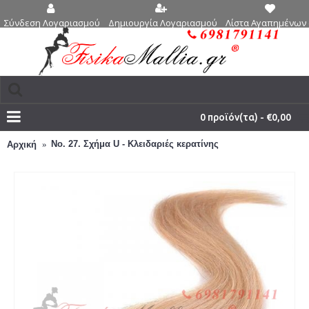
Δημιουργία Λογαριασμού
Λίστα Αγαπημένων 
Σύνδεση Λογαριασμού
0 προϊόν(τα) - €0,00
Νο. 27. Σχήμα U - Κλειδαριές κερατίνης
Αρχική