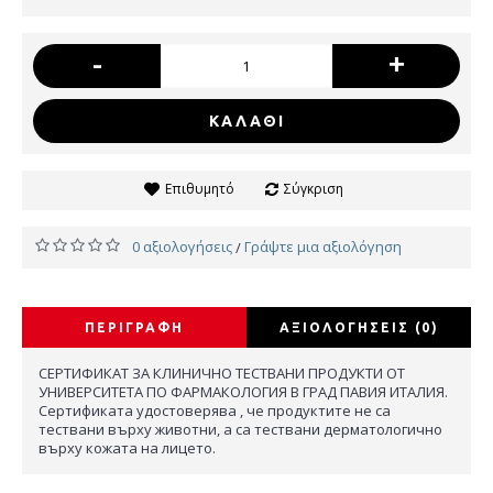
-
+
ΚΑΛΆΘΙ
Επιθυμητό
Σύγκριση
0 αξιολογήσεις
Γράψτε μια αξιολόγηση
/
ΠΕΡΙΓΡΑΦΉ
ΑΞΙΟΛΟΓΉΣΕΙΣ (0)
СЕРТИФИКАТ ЗА КЛИНИЧНО ТЕСТВАНИ ПРОДУКТИ ОТ
УНИВЕРСИТЕТА ПО ФАРМАКОЛОГИЯ В ГРАД ПАВИЯ ИТАЛИЯ.
Сертификата удостоверява , че продуктите не са
тествани върху животни, а са тествани дерматологично
върху кожата на лицето.