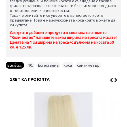
гладко усещане. И понеже косата е създадена с такава
грижа, тя запазва естествената си блясък много по-дълго
от обикновения човешки косъм.
Така че опитайте и се уверете в качеството което
предлагаме. Това е най-луксозната коса която можете да
си купите.
След като добавите продукта в кошницата в полето
"Количество" напишете каква ширина на тресата искате!
Цената на 1 см ширина на треса /с дължина на косата 50
см. е 1.25 лв.
Ετικέτες:
10.
,
Естествена
,
коса
,
сантиметър
ΣΧΕΤΙΚΆ ΠΡΟΪΌΝΤΑ