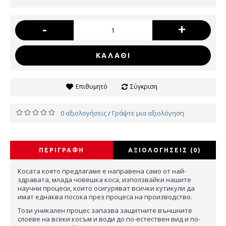
-
+
ΚΑΛΆΘΙ
Επιθυμητό
Σύγκριση
0 αξιολογήσεις
Γράψτε μια αξιολόγηση
/
ΠΕΡΙΓΡΑΦΉ
ΑΞΙΟΛΟΓΉΣΕΙΣ (0)
Косата която предлагаме е направена само от най-
здравата, млада човешка коса, използвайки нашите
научни процеси, които осигуряват всички кутикули да
имат еднаква посока през процеса на производство.
Този уникален процес запазва защитните външните
слоеве на всеки косъм и води до по-естествен вид и по-