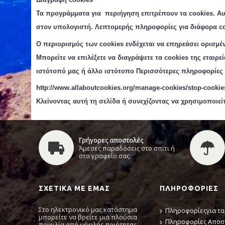
Τα προγράμματα για περιήγηση επιτρέπουν τα cookies
.
Αυ
στον υπολογιστή.
Λεπτομερής πληροφορίες για διάφορα
co
Ο περιορισμός των cookies ενδέχεται να επηρεάσει ορισμέ
Μπορείτε να επιλέξετε να διαγράψετε τα cookie
s
της εταιρε
ιστότοπό μας ή άλλο ιστότοπο Περισσότερες πληροφορίες σ
http://www.allaboutcookies.org/manage-cookies/stop-cookies
Κλείνοντας αυτή τη σελίδα ή συνεχίζοντας να χρησιμοποιεί
Γρήγορες αποστολές
Άμεσες παραδόσεις στο σπίτι ή
στο γραφείο σας.
ΣΧΕΤΙΚΆ ΜΕ ΕΜΆΣ
ΠΛΗΡΟΦΟΡΊΕΣ
Στο ηλεκτρονικό μας κατάστημα
Πληροφορίεςγια τα
μπορείτε να βρείτε μια πλούσια
Πληροφορίες Απο
ποικιλία από υψηλής ποιότητας