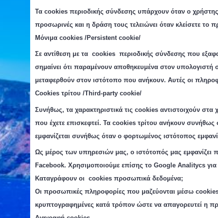
Τα cookie
s
περιοδική
ς
σύνδεση
ς
υπάρχουν όταν ο χρήστης
προσωρινές και η δράση τους τελειώνει όταν κλείσετε το 
Μόνιμα cookies /Persistent cookie/
Σε αντίθεση με τα cookie
s
περιοδική
ς
σύνδεση
ς
που εξαφα
σημαίνει ότι παραμένουν αποθηκευμένα στον υπολογιστή σ
μεταφερθούν στον ιστότοπο που ανήκουν. Αυτές οι πληροφ
C
ookies τρίτου /Third-party cookie/
Συνήθως, τα χαρακτηριστικά τις
cookies
αντιστοιχούν στα 
που έχετε επισκεφτεί. Τα
cookies
τρίτου ανήκουν συνήθως 
εμφανίζεται συνήθως όταν ο φορτωμένος ιστότοπος εμφανί
Ως μέρος των υπηρεσιών μας, ο ιστότοπός μας εμφανίζει π
Facebook. Χρησιμοποιούμε επίσης το Google Analitycs για
Καταγράφουν οι cookies
προσωπικά δεδομένα;
Οι προσωπικές πληροφορίες που μαζεύονται μέσω cookies
κρυπτογραφημένες κατά τρόπον ώστε να απαγορευτεί η π
Διαγραφή cookies