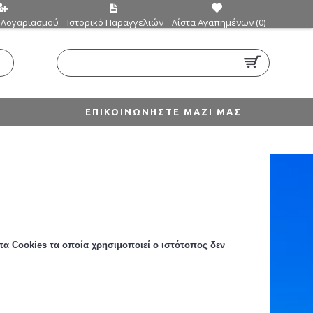
 Λογαριασμού
Ιστορικό Παραγγελιών
Λίστα Αγαπημένων (
0
)
0 προϊόν(τα) - €0,00
ΕΠΙΚΟΙΝΩΝΉΣΤΕ ΜΑΖΊ ΜΑΣ
τα Cookies
τα οποία
χρησιμοποιεί ο ιστότοπος δεν