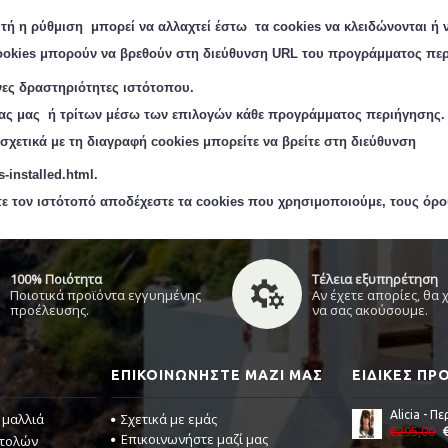
τή η ρύθμιση μπορεί να αλλαχτεί έστω
τα cookie
s
να κλειδώνονται ή 
okie
s
μπορούν να βρεθούν στη διεύθυνση URL
του προγράμματος περ
νες δραστηριότητες ιστότοπου.
ίας μας ή τρίτων μέσω των επιλογών κάθε προγράμματος περιήγησης.
χετικά με τη διαγραφή cookies μπορείτε να βρείτε στη διεύθυνση
-installed.html.
τε τον
ιστότοπό
αποδέχεστε τα cookies που χρησιμοποιούμε, τους όρ
100% Ποιότητα
Τέλεια εξυπηρέτηση
Ποιοτικά προϊόντα εγγυημένης
Αν έχετε απορίες, θα
προέλευσης.
να σας ακούσουμε.
ΕΠΙΚΟΙΝΩΝΉΣΤΕ ΜΑΖΊ ΜΑΣ
ΕΙΔΙΚΈΣ Π
 μαλλιά
Σχετικά με εμάς
€295,00
Επικοινωνήστε μαζί μας
στολών