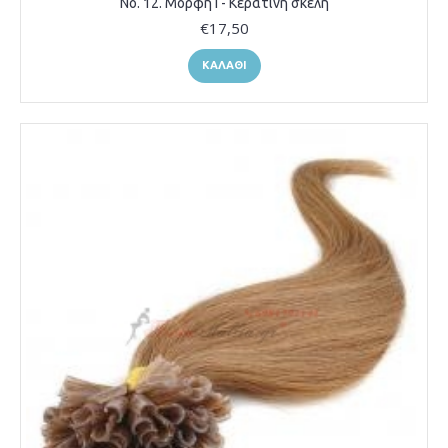
Νο. 12. Μορφή Ι - Κερατίνη σκέλη
€17,50
ΚΑΛΆΘΙ