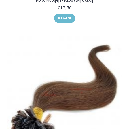
Νο 6. Μορφή Ι - Κερατίνη σκέλη
€17,50
ΚΑΛΆΘΙ