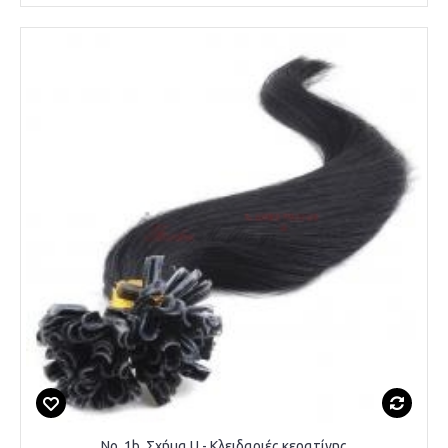
Νο. 1b. Σχήμα U - Κλειδαριές κερατίνης