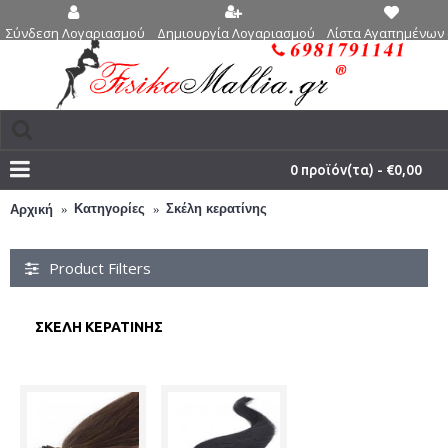
Δημιουργία Λογαριασμού
Λίστα Αγαπημένων 
Σύνδεση Λογαριασμού
0 προϊόν(τα) - €0,00
Κατηγορίες
Σκέλη κερατίνης
Αρχική
Product Filters
ΣΚΈΛΗ ΚΕΡΑΤΊΝΗΣ