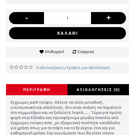
-
+
ΚΑΛΆΘΙ
Επιθυμητό
Σύγκριση
0 αξιολογήσεις
Γράψτε μια αξιολόγηση
/
ΠΕΡΙΓΡΑΦΉ
ΑΞΙΟΛΟΓΉΣΕΙΣ (0)
Εγχρωμες parti τούφες- Θέλετε να είστε μοναδική ,
εντυπωσιακή και απίστευτη ; δεν είναι ανάγκη να πηγαίνετε
στο κομμωτήριο και να ξοδεύετε λεφτά........ Τώρα για πρώτη
φορά στην Ελλάδα σας προσφέρουμε μεγάλη ποικιλία από
έγχρωμες τούφες exte , με εξαιρετική ποιότητα. κατάλληλα
για χρήση όπως για τα πάρτι και τα ξενύχτια. έτσι και για
καθημερινή χρήση. Σας εγγυόμαστε πως θα είστε πάντα