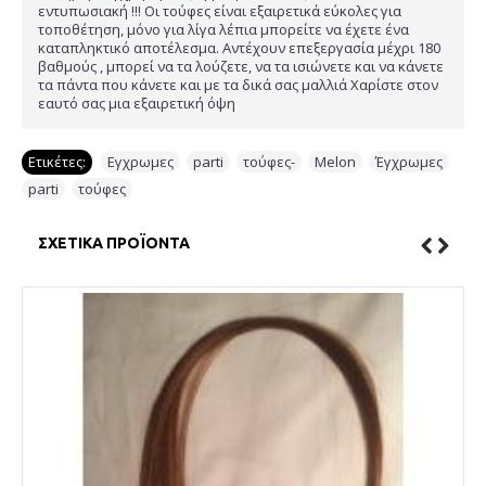
εντυπωσιακή !!! Οι τούφες είναι εξαιρετικά εύκολες για
τοποθέτηση, μόνο για λίγα λέπια μπορείτε να έχετε ένα
καταπληκτικό αποτέλεσμα. Αντέχουν επεξεργασία μέχρι 180
βαθμούς , μπορεί να τα λούζετε, να τα ισιώνετε και να κάνετε
τα πάντα που κάνετε και με τα δικά σας μαλλιά Χαρίστε στον
εαυτό σας μια εξαιρετική όψη
Ετικέτες:
Εγχρωμες
,
parti
,
τούφες-
,
Melon
,
Έγχρωμες
,
parti
,
τούφες
ΣΧΕΤΙΚΆ ΠΡΟΪΌΝΤΑ