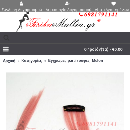
Δημιουργία Λογαριασμού
Λίστα Αγαπημένων 
Σύνδεση Λογαριασμού
0 προϊόν(τα) - €0,00
Κατηγορίες
Εγχρωμες parti τούφες- Melon
Αρχική