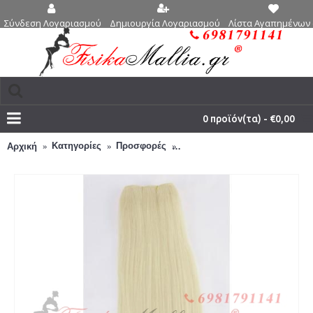
Δημιουργία Λογαριασμού
Λίστα Αγαπημένων 
Σύνδεση Λογαριασμού
0 προϊόν(τα) - €0,00
Κατηγορίες
Προσφορές
N 1001: Φυσικά μαλλιά 45, 50
Αρχική