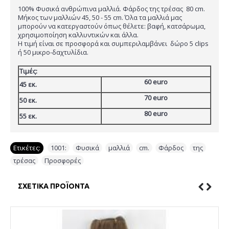
100% Φυσικά ανθρώπινα μαλλιά. Φάρδος της τρέσας  80 cm.
Μήκος των μαλλιών 45, 50 - 55 cm. Όλα τα μαλλιά μας
μπορούν να κατεργαστούν όπως θέλετε: βαφή, κατσάρωμα,
χρησιμοποίηση καλλυντικών και άλλα.
Η τιμή είναι σε προσφορά και συμπεριλαμβάνει  δώρο 5 clips
ή 50 μικρο-δαχτυλίδια.
Τιμές:
60 euro
45 εκ.
70 euro
50 εκ.
80 euro
55 εκ.
Ετικέτες:
1001:
,
Φυσικά
,
μαλλιά
,
cm.
,
Φάρδος
,
της
,
τρέσας
,
Προσφορές
ΣΧΕΤΙΚΆ ΠΡΟΪΌΝΤΑ