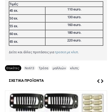
Τιμές:
110 euro.
45 εκ.
130 euro.
50 εκ.
160 euro.
55 εκ.
180 euro.
60 εκ.
220 euro.
65 εκ.
Δείτε και άλλες προτάσεις για
τρεσεσ με κλιπ
.
Ετικέτες:
No613
,
Τρέσα
,
μαλλιών
,
κλιπς
ΣΧΕΤΙΚΆ ΠΡΟΪΌΝΤΑ