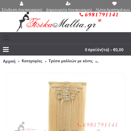
Δημιουργία Λογαριασμού
Λίστα Αγαπημένων 
Σύνδεση Λογαριασμού
0 προϊόν(τα) - €0,00
Κατηγορίες
Τρέσα μαλλιών με κλιπς
No613 - Τρέσα μα
Αρχική