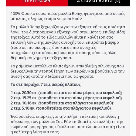
ΠΕΡΙΓΡΑΦΉ
ΑΞΙΟΛΟΓΉΣΕΙΣ (0)
100% Φυσικά ευρωπαϊκα μαλλιά Remy, φτιαγμένα από σειρές
με κλιπς, πλήρως έτοιμα να φορεθούν.
Τα μαλλιά Remy ξεχωρίζουν για την εξαιρετική τους ποιότητα
λόγω του διατηρημένου εξωτερικού στρώματος (επιδερμίδα)
της τρίχας. Αυτό το είδος μαλλιών είναι η καλύτερη σας
επιλογή λόγω της μεγάλης αντοχής του. Επιτρέπει βάψιμο
(τόσο σε πιο σκούρες, όσο και σε πιο ανοιχτές
αποχρώσεις),κατσάρωμα,ίσιωμα και πάσης φύσεως άλλη
θερμική και χημική επεξεργασία.
Τα ραμμένα μεταλλικά κλιπς έχουν επικάλυψη σιλικόνης που
διευκολύνει την τοποθέτηση των σειρών και βοηθάει για την
άνεσή σας κατά την διάρκεια που τις φοράτε.
Το σετ περιέχει 7 τεμ. σειρές πλάτους:
1 τεμ. 20.30 εκ. (τοποθετείται στο πίσω μέρος του κεφαλιού);
2 τεμ. 15.25 εκ. (τοποθετείται στο πίσω μέρος του κεφαλιού);
2 τεμ. 10.16 εκ. (τοποθετείται στα πλάγια του κεφαλιού);
2 τεμ. 5.10 εκ. (τοποθετείται στα πλάγια του κεφαλιού).
Ένα σετ είναι επαρκες για την πλήρη επέκταση και αλλαγή
πύκνωσης των μαλλιών Σας. Εάν επιθυμείτε να αλλάξετε την
εμφάνισή σας γρήγορα, εύκολα και αποτελσματικά αυτή είναι
η καλύτερη λύση για εσας!