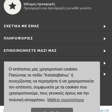
Μόνιμες προσφορές
Προσφορές και προσφορές για κάθε γούστο.
ΣΧΕΤΙΚΆ ΜΕ ΕΜΆΣ
ΠΛΗΡΟΦΟΡΊΕΣ
ΕΠΙΚΟΙΝΩΝΉΣΤΕ ΜΑΖΊ ΜΑΣ
ΕΙΔΙΚΈΣ ΠΡΟΣΦΟΡΈΣ
Ο ιστότοπος μας χρησιμοποιεί cookies.
ΤΕΛΕΥΤΑΊΑ ΝΈΑ
Πατώντας το πεδίο "Καταλαβαίνω" ή
συνεχίζοντας να περιηγήστε ή να χρησιμοποιείτε
τον ιστότοπο, συμφωνείτε με τα cookies που
6981791141
χρησιμοποιούμε, τους γενικούς όρους και την
πολιτική απορρήτου.
Μάθετε περισσότερα
Copyright © 2019, FisikaMallia.gr -
Created by: