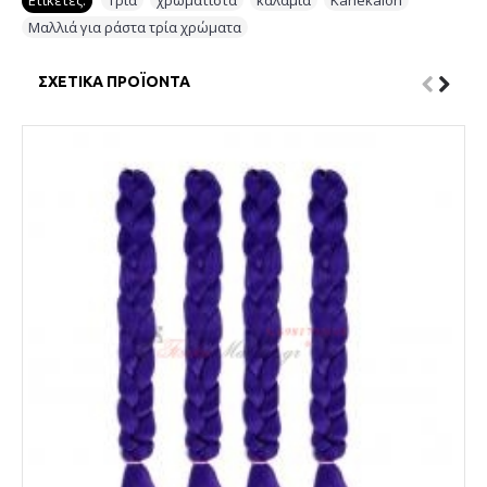
Ετικέτες:
Τρία
,
χρωματιστά
,
καλάμια
,
Kanekalon
,
Μαλλιά για ράστα τρία χρώματα
ΣΧΕΤΙΚΆ ΠΡΟΪΌΝΤΑ