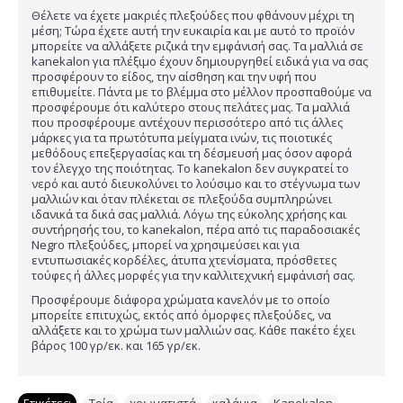
Θέλετε να έχετε μακριές πλεξούδες που φθάνουν μέχρι τη
μέση; Τώρα έχετε αυτή την ευκαιρία και με αυτό το προϊόν
μπορείτε να αλλάξετε ριζικά την εμφάνισή σας. Τα μαλλιά σε
kanekalon για πλέξιμο έχουν δημιουργηθεί ειδικά για να σας
προσφέρουν το είδος, την αίσθηση και την υφή που
επιθυμείτε. Πάντα με το βλέμμα στο μέλλον προσπαθούμε να
προσφέρουμε ότι καλύτερο στους πελάτες μας. Τα μαλλιά
που προσφέρουμε αντέχουν περισσότερο από τις άλλες
μάρκες για τα πρωτότυπα μείγματα ινών, τις ποιοτικές
μεθόδους επεξεργασίας και τη δέσμευσή μας όσον αφορά
τον έλεγχο της ποιότητας. Το kanekalon δεν συγκρατεί το
νερό και αυτό διευκολύνει το λούσιμο και το στέγνωμα των
μαλλιών και όταν πλέκεται σε πλεξούδα συμπληρώνει
ιδανικά τα δικά σας μαλλιά. Λόγω της εύκολης χρήσης και
συντήρησής του, το kanekalon, πέρα από τις παραδοσιακές
Negro πλεξούδες, μπορεί να χρησιμεύσει και για
εντυπωσιακές κορδέλες, άτυπα χτενίσματα, πρόσθετες
τούφες ή άλλες μορφές για την καλλιτεχνική εμφάνισή σας.
Προσφέρουμε διάφορα χρώματα κανελόν με το οποίο
μπορείτε επιτυχώς, εκτός από όμορφες πλεξούδες, να
αλλάξετε και το χρώμα των μαλλιών σας. Κάθε πακέτο έχει
βάρος 100 γρ/εκ. και 165 γρ/εκ.