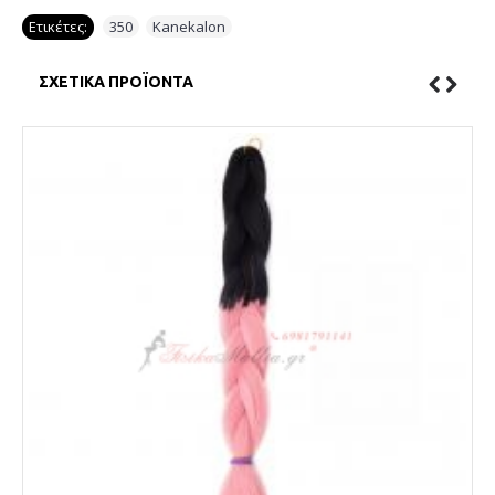
Ετικέτες:
350
,
Kanekalon
ΣΧΕΤΙΚΆ ΠΡΟΪΌΝΤΑ