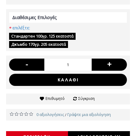
Διαθέσιμες Επιλογές
επιλέξτε:
Стандартен 100γρ. 125 εκατοστά
Джъмбо 170γρ. 205 εκατοστά
-
+
ΚΑΛΆΘΙ
Επιθυμητό
Σύγκριση
0 αξιολογήσεις
Γράψτε μια αξιολόγηση
/