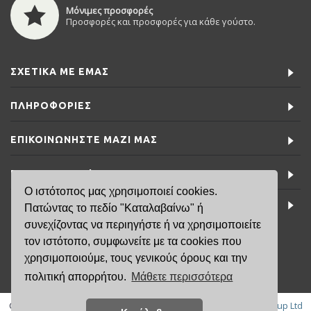
Μόνιμες προσφορές
Προσφορές και προσφορές για κάθε γούστο.
ΣΧΕΤΙΚΆ ΜΕ ΕΜΆΣ
ΠΛΗΡΟΦΟΡΊΕΣ
ΕΠΙΚΟΙΝΩΝΉΣΤΕ ΜΑΖΊ ΜΑΣ
ΕΙΔΙΚΈΣ ΠΡΟΣΦΟΡΈΣ
Ο ιστότοπος μας χρησιμοποιεί cookies.
ΤΕΛΕΥΤΑΊΑ ΝΈΑ
Πατώντας το πεδίο "Καταλαβαίνω" ή
συνεχίζοντας να περιηγήστε ή να χρησιμοποιείτε
τον ιστότοπο, συμφωνείτε με τα cookies που
6981791141
χρησιμοποιούμε, τους γενικούς όρους και την
πολιτική απορρήτου.
Μάθετε περισσότερα
Copyright © 2019, FisikaMallia.gr -
Created by: