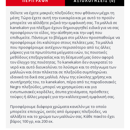
ΠΕΡΙΓΡΑΦΉ
ΑΞΙΟΛΟΓΉΣΕΙΣ (0)
Θέλετε να έχετε μακριές πλεξούδες που φθάνουν μέχρι τη
μέση; Τώρα έχετε αυτή την ευκαιρία και με αυτό το προϊόν
μπορείτε να αλλάξετε ριζικά την εμφάνισή σας. Τα μαλλιά σε
kanekalon για πλέξιμο έχουν δημιουργηθεί ειδικά για να σας
προσφέρουν το είδος, την αίσθηση και την υφή που
επιθυμείτε. Πάντα με το βλέμμα στο μέλλον προσπαθούμε να
προσφέρουμε ότι καλύτερο στους πελάτες μας. Τα μαλλιά
που προσφέρουμε αντέχουν περισσότερο από τις άλλες
μάρκες για τα πρωτότυπα μείγματα ινών, τις ποιοτικές
μεθόδους επεξεργασίας και τη δέσμευσή μας όσον αφορά
τον έλεγχο της ποιότητας. Το kanekalon δεν συγκρατεί το
νερό και αυτό διευκολύνει το λούσιμο και το στέγνωμα των
μαλλιών και όταν πλέκεται σε πλεξούδα συμπληρώνει
ιδανικά τα δικά σας μαλλιά. Λόγω της εύκολης χρήσης και
συντήρησής του, το kanekalon, πέρα από τις παραδοσιακές
Negro πλεξούδες, μπορεί να χρησιμεύσει και για
εντυπωσιακές κορδέλες, άτυπα χτενίσματα, πρόσθετες
τούφες ή άλλες μορφές για την καλλιτεχνική εμφάνισή σας.
Προσφέρουμε διάφορα χρώματα κανελόν με το οποίο
μπορείτε επιτυχώς, εκτός από όμορφες πλεξούδες, να
αλλάξετε και το χρώμα των μαλλιών σας. Κάθε πακέτο έχει
βάρος 100 γρ, και 200 εκ.