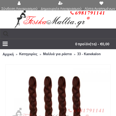
Δημιουργία Λογαριασμού
Λίστα Αγαπημένων 
Σύνδεση Λογαριασμού
0 προϊόν(τα) - €0,00
Κατηγορίες
Μαλλιά για ράστα
33 - Kanekalon
Αρχική