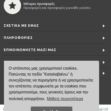
Μόνιμες προσφορές
Προσφορές και προσφορές για κάθε γούστο.
ΣΧΕΤΙΚΆ ΜΕ ΕΜΆΣ
ΠΛΗΡΟΦΟΡΊΕΣ
ΕΠΙΚΟΙΝΩΝΉΣΤΕ ΜΑΖΊ ΜΑΣ
ΕΙΔΙΚΈΣ ΠΡΟΣΦΟΡΈΣ
Ο ιστότοπος μας χρησιμοποιεί cookies.
ΤΕΛΕΥΤΑΊΑ ΝΈΑ
Πατώντας το πεδίο "Καταλαβαίνω" ή
συνεχίζοντας να περιηγήστε ή να χρησιμοποιείτε
τον ιστότοπο, συμφωνείτε με τα cookies που
6981791141
χρησιμοποιούμε, τους γενικούς όρους και την
πολιτική απορρήτου.
Μάθετε περισσότερα
Copyright © 2019, FisikaMallia.gr -
Created by: