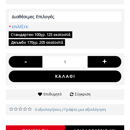
Διαθέσιμες Επιλογές
επιλέξτε:
Стандартен 100γρ. 125 εκατοστά
Джъмбо 170γρ. 205 εκατοστά
-
+
ΚΑΛΆΘΙ
Επιθυμητό
Σύγκριση
0 αξιολογήσεις
Γράψτε μια αξιολόγηση
/