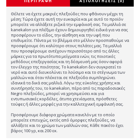
ΠΕΡΙΓΡΑΦΉ
ΑΞΙΟΛΟΓΉΣΕΙΣ (0)
Θέλετε να έχετε μακριές πλεξούδες που φθάνουν μέχρι τη
μέση; Τώρα έχετε αυτή την ευκαιρία και με αυτό το προϊόν
μπορείτε να αλλάξετε ριζικά την εμφάνισή σας. Τα μαλλιά σε
kanekalon για πλέξιμο έχουν δημιουργηθεί ειδικά για να σας
προσφέρουν το είδος, την αίσθηση και την υφή που
επιθυμείτε. Πάντα με το βλέμμα στο μέλλον προσπαθούμε να
προσφέρουμε ότι καλύτερο στους πελάτες μας. Τα μαλλιά
που προσφέρουμε αντέχουν περισσότερο από τις άλλες
μάρκες για τα πρωτότυπα μείγματα ινών, τις ποιοτικές
μεθόδους επεξεργασίας και τη δέσμευσή μας όσον αφορά
τον έλεγχο της ποιότητας. Το kanekalon δεν συγκρατεί το
νερό και αυτό διευκολύνει το λούσιμο και το στέγνωμα των
μαλλιών και όταν πλέκεται σε πλεξούδα συμπληρώνει
ιδανικά τα δικά σας μαλλιά. Λόγω της εύκολης χρήσης και
συντήρησής του, το kanekalon, πέρα από τις παραδοσιακές
Negro πλεξούδες, μπορεί να χρησιμεύσει και για
εντυπωσιακές κορδέλες, άτυπα χτενίσματα, πρόσθετες
τούφες ή άλλες μορφές για την καλλιτεχνική εμφάνισή σας.
Προσφέρουμε διάφορα χρώματα κανελόν με το οποίο
μπορείτε επιτυχώς, εκτός από όμορφες πλεξούδες, να
αλλάξετε και το χρώμα των μαλλιών σας. Κάθε πακέτο έχει
βάρος 100 γρ, και 200 εκ.