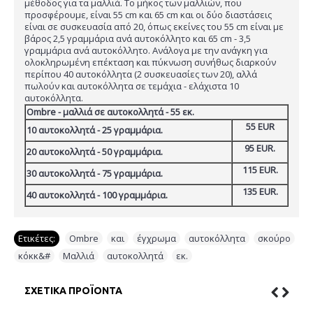
μέθοδος για τα μαλλιά. Το μήκος των μαλλιών, που
προσφέρουμε, είναι 55 cm και 65 cm και οι δύο διαστάσεις
είναι σε συσκευασία από 20, όπως εκείνες του 55 cm είναι με
βάρος 2,5 γραμμάρια ανά αυτοκόλλητο και 65 cm - 3,5
γραμμάρια ανά αυτοκόλλητο. Ανάλογα με την ανάγκη για
ολοκληρωμένη επέκταση και πύκνωση συνήθως διαρκούν
περίπου 40 αυτοκόλλητα (2 συσκευασίες των 20), αλλά
πωλούν και αυτοκόλλητα σε τεμάχια - ελάχιστα 10
αυτοκόλλητα.
Ombre - μαλλιά σε αυτοκολλητά - 55 εκ.
55 EUR
10 αυτοκολλητά -
25
γραμμάρια.
95 EUR.
20 αυτοκολλητά -
50
γραμμάρια.
115 EUR.
30 αυτοκολλητά -
75
γραμμάρια.
135 EUR.
40 αυτοκολλητά -
100
γραμμάρια.
Ετικέτες:
Ombre
,
και
,
έγχρωμα
,
αυτοκόλλητα
,
σκούρο
,
κόκκ&#
,
Μαλλιά
,
αυτοκολλητά
,
εκ.
ΣΧΕΤΙΚΆ ΠΡΟΪΌΝΤΑ