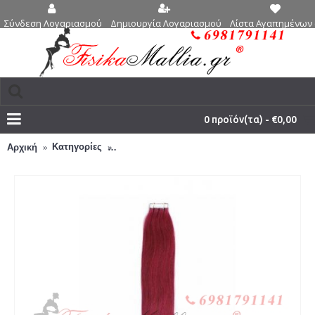
Δημιουργία Λογαριασμού
Λίστα Αγαπημένων 
Σύνδεση Λογαριασμού
0 προϊόν(τα) - €0,00
Κατηγορίες
Μαλλιά σε αυτοκολλητά 45 εκ., 55 εκ., 65 εκ.
Αρχική