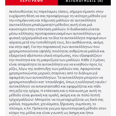
ΠΕΡΙΓΡΑΦΉ
ΑΞΙΟΛΟΓΉΣΕΙΣ (0)
Ακολουθώντας τις παγκόσμιες τάσεις, σήμερα είμαστε στην
ευχάριστη θέση να σας προσφέρουμε τη νεότερη μέθοδο για
την επιμήκυνση και πάχυνση μαλλιών σε αυτοκόλλητα
(αυτοκόλλητα μπαλώματα) Η μέθοδος αυτή είναι μιά
καινοτομία στην επέκταση μαλλιών. Η διαδικασία γίνεται
μέσω κόλλησης προπαρασκευασμένων αυτοκόλλητων με
φυσική τρίχα/μαλλιά και τα ίδια τα αυτοκόλλητα παραμένουν
αόρατα μετά την τοποθέτησή τους, δεν αισθάνονται, ακόμη
και στην αφή. Για την παρασκευή των αυτοκόλλητων που
χρησιμοποιούνται υψηλής ποιότητας ανθρώπινα μαλλιά και
εξαιρετικά αξιόπιστα υλικά στερέωσης, που εξασφαλίζουν
την ποιότητα και τη μακροζωία των μαλλιών. Κάθε 2-3 μήνες
είναι απαραίτητα τα αυτοκόλλητα για να κινηθούν προς τις
ρίζες, λόγω της ανάπτυξης των μαλλιών σας. Αφαιρούνται
χρησιμοποιώντας μερικές σταγόνες από το διάλυμα γιά
αφαιρέση των αυτοκόλλητων. Τα αυτοκόλλητα μπορούν να
χρησιμοποιηθούν κατ 'επανάληψη, όπως η κολλητική ταινία /
αυτοκόλλητο να αντικατασταθεί και εφαρμόζεται και πάλι
στη ρίζα της τρίχας. Η επέκταση και η πύκνωση με αυτή τη
μέθοδο είναι φυσική και ομαλή, ακόμη και σε πολύ λεπτή
τρίχα/μαλλιών/. Μπορείτε να τα μεταχειρίζεται ως δικά σας
μαλλιά, περμανάντ, χτενίσματα, ξήρανση, συμπίεση, το
πλύσιμο, κ.λπ. Πρόκειται για μια πρωτοποριακή μέθοδο στον
κόσμο της μόδας και είναι γνωστή ως άσημη και ήπια