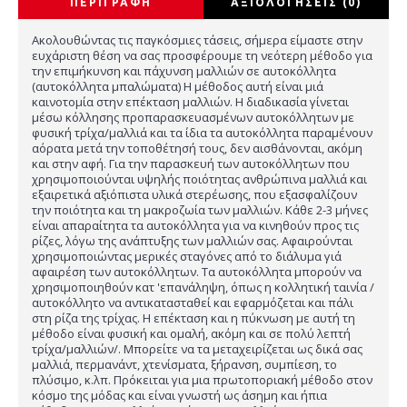
ΠΕΡΙΓΡΑΦΉ
ΑΞΙΟΛΟΓΉΣΕΙΣ (0)
Ακολουθώντας τις παγκόσμιες τάσεις, σήμερα είμαστε στην
ευχάριστη θέση να σας προσφέρουμε τη νεότερη μέθοδο για
την επιμήκυνση και πάχυνση μαλλιών σε αυτοκόλλητα
(αυτοκόλλητα μπαλώματα) Η μέθοδος αυτή είναι μιά
καινοτομία στην επέκταση μαλλιών. Η διαδικασία γίνεται
μέσω κόλλησης προπαρασκευασμένων αυτοκόλλητων με
φυσική τρίχα/μαλλιά και τα ίδια τα αυτοκόλλητα παραμένουν
αόρατα μετά την τοποθέτησή τους, δεν αισθάνονται, ακόμη
και στην αφή. Για την παρασκευή των αυτοκόλλητων που
χρησιμοποιούνται υψηλής ποιότητας ανθρώπινα μαλλιά και
εξαιρετικά αξιόπιστα υλικά στερέωσης, που εξασφαλίζουν
την ποιότητα και τη μακροζωία των μαλλιών. Κάθε 2-3 μήνες
είναι απαραίτητα τα αυτοκόλλητα για να κινηθούν προς τις
ρίζες, λόγω της ανάπτυξης των μαλλιών σας. Αφαιρούνται
χρησιμοποιώντας μερικές σταγόνες από το διάλυμα γιά
αφαιρέση των αυτοκόλλητων. Τα αυτοκόλλητα μπορούν να
χρησιμοποιηθούν κατ 'επανάληψη, όπως η κολλητική ταινία /
αυτοκόλλητο να αντικατασταθεί και εφαρμόζεται και πάλι
στη ρίζα της τρίχας. Η επέκταση και η πύκνωση με αυτή τη
μέθοδο είναι φυσική και ομαλή, ακόμη και σε πολύ λεπτή
τρίχα/μαλλιών/. Μπορείτε να τα μεταχειρίζεται ως δικά σας
μαλλιά, περμανάντ, χτενίσματα, ξήρανση, συμπίεση, το
πλύσιμο, κ.λπ. Πρόκειται για μια πρωτοποριακή μέθοδο στον
κόσμο της μόδας και είναι γνωστή ως άσημη και ήπια