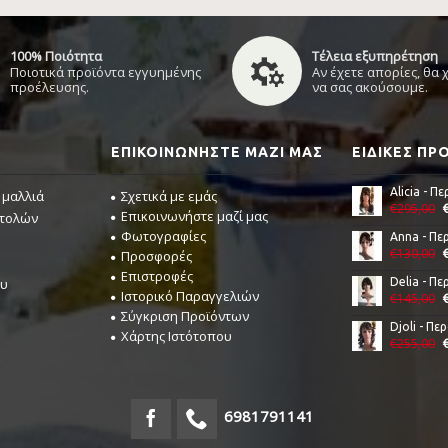
100% Ποιότητα
Τέλεια εξυπηρέτηση
Ποιοτικά προϊόντα εγγυημένης
Αν έχετε απορίες, θα
προέλευσης.
να σας ακούσουμε.
ΕΠΙΚΟΙΝΩΝΉΣΤΕ ΜΑΖΊ ΜΑΣ
ΕΙΔΙΚΈΣ Π
 μαλλιά
Σχετικά με εμάς
€295,00
Επικοινωνήστε μαζί μας
στολών
Φωτογραφίες
€130,00
Προσφορές
Επιστροφές
ου
Ιστορικό Παραγγελιών
€145,00
Σύγκριση Προϊόντων
Χάρτης Ιστότοπου
€255,00
6981791141