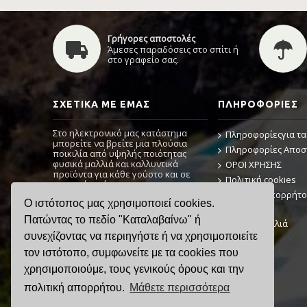
Γρήγορες αποστολές
Άμεσες παραδόσεις στο σπίτι ή
στο γραφείο σας.
ΣΧΕΤΙΚΆ ΜΕ ΕΜΆΣ
ΠΛΗΡΟΦΟΡΊΕΣ
Στο ηλεκτρονικό μας κατάστημα
Πληροφορίεςγια τα
μπορείτε να βρείτε μια πλούσια
Πληροφορίες Απο
ποικιλία από υψηλής ποιότητας
φυσικά μαλλιά και καλλυντικά
ΟΡΟΙ ΧΡΗΣΗΣ
προϊόντα για κάθε γούστο και σε
Πολιτική cookies
προσιτή τιμή.
Πολιτική Απορρήτ
Ο ιστότοπος μας χρησιμοποιεί cookies.
Εάν χρειάζεστε μια διαβούλευση, μη
Αρχική
διστάσετε να επικοινωνήσετε μαζί
Πατώντας το πεδίο "Καταλαβαίνω" ή
Φυσικά μαλλιά
μας.
συνεχίζοντας να περιηγήστε ή να χρησιμοποιείτε
τον ιστότοπο, συμφωνείτε με τα cookies που
χρησιμοποιούμε, τους γενικούς όρους και την
πολιτική απορρήτου.
Μάθετε περισσότερα