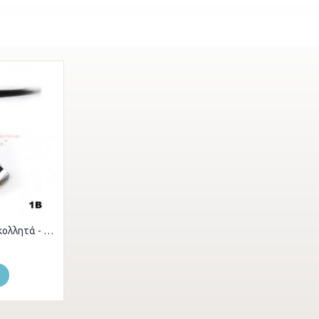
1b. μαλλιά σε αυτοκολλητά - 65 εκ.
0