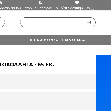
 Λογαριασμού
Ιστορικό Παραγγελιών
Λίστα Αγαπημένων (
0
)
0 προϊόν(τα) - €0,00
ΕΠΙΚΟΙΝΩΝΉΣΤΕ ΜΑΖΊ ΜΑΣ
ΤΟΚΟΛΛΗΤΆ - 65 ΕΚ.