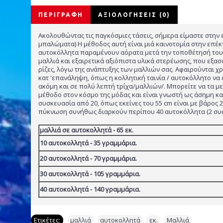
ΠΕΡΙΓΡΑΦΉ
ΑΞΙΟΛΟΓΉΣΕΙΣ (0)
Ακολουθώντας τις παγκόσμιες τάσεις, σήμερα είμαστε στην
μπαλώματα) Η μέθοδος αυτή είναι μιά καινοτομία στην επέ
αυτοκόλλητα παραμένουν αόρατα μετά την τοποθέτησή τους
μαλλιά και εξαιρετικά αξιόπιστα υλικά στερέωσης, που εξασ
ρίζες, λόγω της ανάπτυξης των μαλλιών σας. Αφαιρούνται 
κατ 'επανάληψη, όπως η κολλητική ταινία / αυτοκόλλητο να α
ακόμη και σε πολύ λεπτή τρίχα/μαλλιών/. Μπορείτε να τα με
μέθοδο στον κόσμο της μόδας και είναι γνωστή ως άσημη και 
συσκευασία από 20, όπως εκείνες του 55 cm είναι με βάρος
πύκνωση συνήθως διαρκούν περίπου 40 αυτοκόλλητα (2 συσκ
μαλλιά σε αυτοκολλητά - 65 εκ.
10 αυτοκολλητά -
35 γραμμάρια.
20 αυτοκολλητά -
70 γραμμάρια.
30 αυτοκολλητά -
105 γραμμάρια.
40 αυτοκολλητά -
140 γραμμάρια.
Ετικέτες:
μαλλιά
,
αυτοκολλητά
,
εκ.
,
Μαλλιά