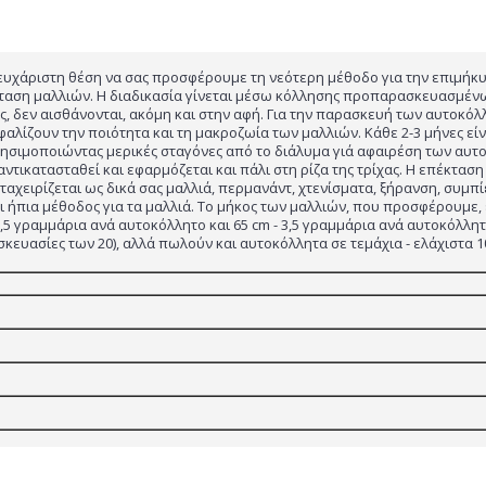
 ευχάριστη θέση να σας προσφέρουμε τη νεότερη μέθοδο για την επιμήκ
κταση μαλλιών. Η διαδικασία γίνεται μέσω κόλλησης προπαρασκευασμένων
, δεν αισθάνονται, ακόμη και στην αφή. Για την παρασκευή των αυτοκ
φαλίζουν την ποιότητα και τη μακροζωία των μαλλιών. Κάθε 2-3 μήνες εί
χρησιμοποιώντας μερικές σταγόνες από το διάλυμα γιά αφαιρέση των α
ντικατασταθεί και εφαρμόζεται και πάλι στη ρίζα της τρίχας. Η επέκταση
ταχειρίζεται ως δικά σας μαλλιά, περμανάντ, χτενίσματα, ξήρανση, συμπί
ήπια μέθοδος για τα μαλλιά. Το μήκος των μαλλιών, που προσφέρουμε, είν
 2,5 γραμμάρια ανά αυτοκόλλητο και 65 cm - 3,5 γραμμάρια ανά αυτοκόλλ
ευασίες των 20), αλλά πωλούν και αυτοκόλλητα σε τεμάχια - ελάχιστα 1