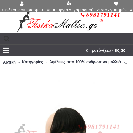
Δημιουργία Λογαριασμού
Λίστα Αγαπημένων 
Σύνδεση Λογαριασμού
0 προϊόν(τα) - €0,00
Κατηγορίες
Αφέλειες από 100% ανθρώπινα μαλλιά
2.
Αρχική