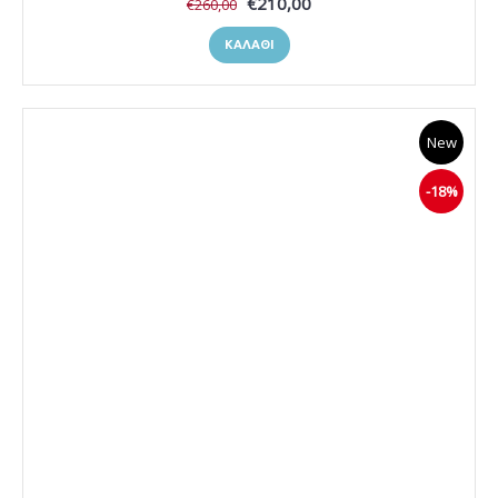
€210,00
€260,00
ΚΑΛΆΘΙ
New
-18%