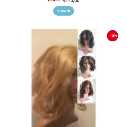
€145,00
€195,00
ΚΑΛΆΘΙ
-10%