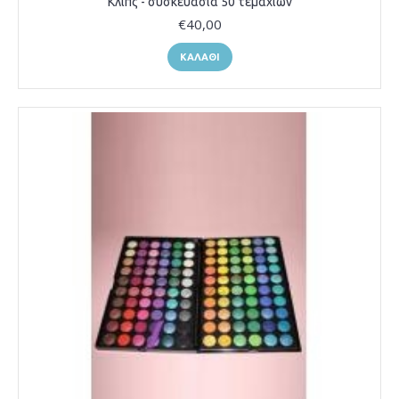
Κλίπς - συσκευασία 50 τεμαχίων
€40,00
ΚΑΛΆΘΙ