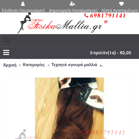
Δημιουργία Λογαριασμού
Λίστα Αγαπημένων 
Σύνδεση Λογαριασμού
0 προϊόν(τα) - €0,00
Κατηγορίες
Τεχνητά σγουρά μαλλιά
30. κυματιστά , τ
Αρχική