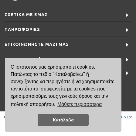
ΣΧΕΤΙΚΆ ΜΕ ΕΜΆΣ
ΠΛΗΡΟΦΟΡΊΕΣ
ΕΠΙΚΟΙΝΩΝΉΣΤΕ ΜΑΖΊ ΜΑΣ
ΕΙΔΙΚΈΣ ΠΡΟΣΦΟΡΈΣ
Ο ιστότοπος μας χρησιμοποιεί cookies.
ΤΕΛΕΥΤΑΊΑ ΝΈΑ
Πατώντας το πεδίο "Καταλαβαίνω" ή
συνεχίζοντας να περιηγήστε ή να χρησιμοποιείτε
τον ιστότοπο, συμφωνείτε με τα cookies που
6981791141
χρησιμοποιούμε, τους γενικούς όρους και την
πολιτική απορρήτου.
Μάθετε περισσότερα
Copyright © 2019, FisikaMallia.gr -
Created by:
Κατάλαβα