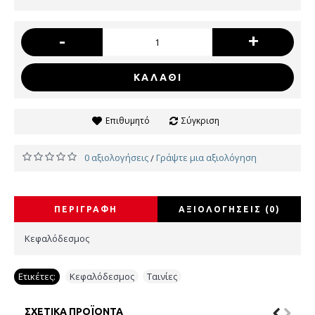
-
+
ΚΑΛΆΘΙ
Επιθυμητό
Σύγκριση
0 αξιολογήσεις
Γράψτε μια αξιολόγηση
/
ΠΕΡΙΓΡΑΦΉ
ΑΞΙΟΛΟΓΉΣΕΙΣ (0)
Κεφαλόδεσμος
Ετικέτες:
Κεφαλόδεσμος
,
Ταινίες
ΣΧΕΤΙΚΆ ΠΡΟΪΌΝΤΑ