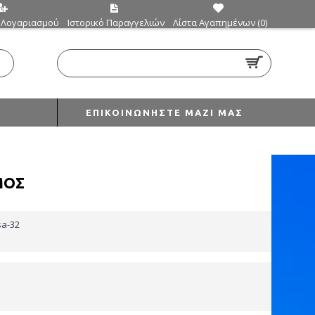
 Λογαριασμού
Ιστορικό Παραγγελιών
Λίστα Αγαπημένων (
0
)
0 προϊόν(τα) - €0,00
ΕΠΙΚΟΙΝΩΝΉΣΤΕ ΜΑΖΊ ΜΑΣ
ΜΟΣ
sa-32