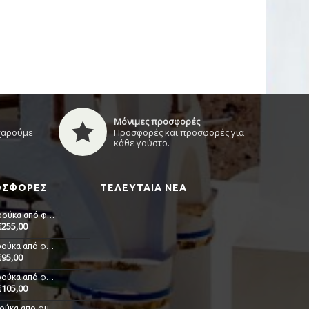
Μόνιμες προσφορές
 χαρούμε
Προσφορές και προσφορές για
κάθε γούστο.
ΡΟΣΦΟΡΈΣ
ΤΕΛΕΥΤΑΊΑ ΝΈΑ
Alicia - Περούκα από φυσική τρίχα
€255,00
Anna - Περούκα από φυσική τρίχα
€95,00
Delia - Περούκα από φυσική τρίχα
€105,00
Djoli - Περούκα απο φυσικά μαλλιά