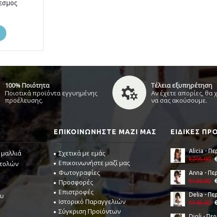
εσμος
100% Ποιότητα
Τέλεια εξυπηρέτηση
Ποιοτικά προϊόντα εγγυημένης
Αν έχετε απορίες, θα
προέλευσης.
να σας ακούσουμε.
ΕΠΙΚΟΙΝΩΝΉΣΤΕ ΜΑΖΊ ΜΑΣ
ΕΙΔΙΚΈΣ Π
 μαλλιά
Σχετικά με εμάς
€295,00
Επικοινωνήστε μαζί μας
στολών
Φωτογραφίες
€130,00
Προσφορές
Επιστροφές
ου
Ιστορικό Παραγγελιών
€145,00
Σύγκριση Προϊόντων