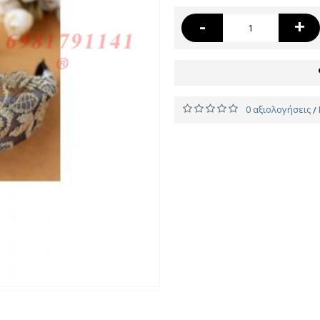
-
+
0 αξιολογήσεις
/