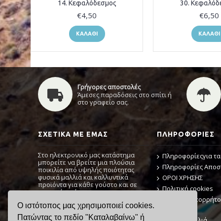
14. Κεφαλόδεσμος
30. Κεφαλόδ
€4,50
€6,50
ΚΑΛΆΘΙ
ΚΑΛΆΘΙ
Γρήγορες αποστολές
Άμεσες παραδόσεις στο σπίτι ή
στο γραφείο σας.
ΣΧΕΤΙΚΆ ΜΕ ΕΜΆΣ
ΠΛΗΡΟΦΟΡΊΕΣ
Στο ηλεκτρονικό μας κατάστημα
Πληροφορίεςγια τα
μπορείτε να βρείτε μια πλούσια
Πληροφορίες Απο
ποικιλία από υψηλής ποιότητας
φυσικά μαλλιά και καλλυντικά
ΟΡΟΙ ΧΡΗΣΗΣ
προϊόντα για κάθε γούστο και σε
Πολιτική cookies
προσιτή τιμή.
Πολιτική Απορρήτ
Ο ιστότοπος μας χρησιμοποιεί cookies.
Εάν χρειάζεστε μια διαβούλευση, μη
Αρχική
διστάσετε να επικοινωνήσετε μαζί
Πατώντας το πεδίο "Καταλαβαίνω" ή
Φυσικά μαλλιά