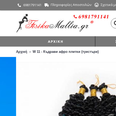
Πληροφορίες Αποστολών
Σχετικά μ
6981791141
ΑΡΧΙΚΉ
Αρχική
W 11 - Къдрави афро плитки (туистъри)