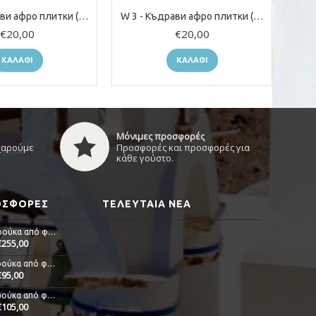
W 1 - Къдрави афро плитки (туистъри)
W 3 - Къдрави афро плитки (туистъри)
€20,00
€20,00
ΚΑΛΆΘΙ
ΚΑΛΆΘΙ
Μόνιμες προσφορές
 χαρούμε
Προσφορές και προσφορές για
κάθε γούστο.
ΡΟΣΦΟΡΈΣ
ΤΕΛΕΥΤΑΊΑ ΝΈΑ
Alicia - Περούκα από φυσική τρίχα
€255,00
Anna - Περούκα από φυσική τρίχα
€95,00
Delia - Περούκα από φυσική τρίχα
€105,00