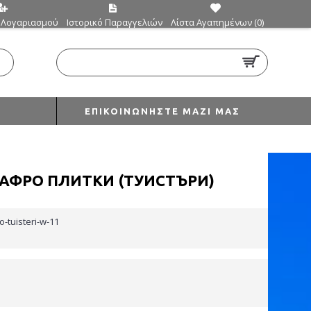
 Λογαριασμού
Ιστορικό Παραγγελιών
Λίστα Αγαπημένων (
0
)
0 προϊόν(τα) - €0,00
ΕΠΙΚΟΙΝΩΝΉΣΤΕ ΜΑΖΊ ΜΑΣ
 АФРО ПЛИТКИ (ТУИСТЪРИ)
o-tuisteri-w-11