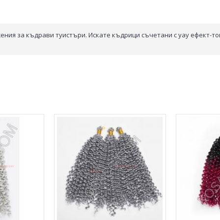
ния за къдрави туистъри. Искате къдрици съчетани с уау ефект-това