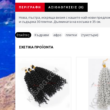
ΠΕΡΙΓΡΑΦΉ
ΑΞΙΟΛΟΓΉΣΕΙΣ (0)
Нова, пъстра, искряща визия с нашите най-нови предложе
и съдържа 30 плитки. Дължината на косъма е 35 см.
Ετικέτες:
Къдрави
,
афро
,
плитки
,
(туистъри)
ΣΧΕΤΙΚΆ ΠΡΟΪΌΝΤΑ