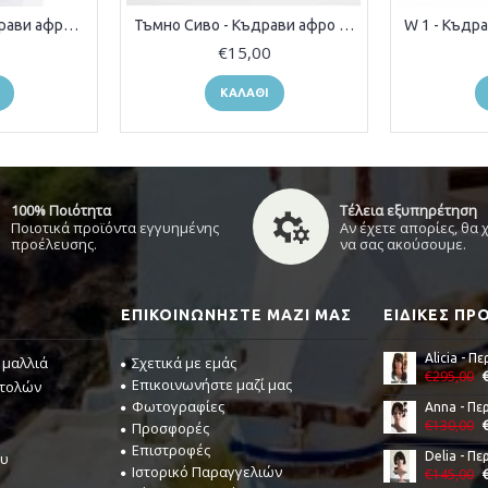
Светло Сиво - Къдрави афро плитки (туистъри)
Тъмно Сиво - Къдрави афро плитки (туистъри)
0
€15,00
ΚΑΛΆΘΙ
100% Ποιότητα
Τέλεια εξυπηρέτηση
Ποιοτικά προϊόντα εγγυημένης
Αν έχετε απορίες, θα
προέλευσης.
να σας ακούσουμε.
ΕΠΙΚΟΙΝΩΝΉΣΤΕ ΜΑΖΊ ΜΑΣ
ΕΙΔΙΚΈΣ Π
 μαλλιά
Σχετικά με εμάς
€295,00
Επικοινωνήστε μαζί μας
στολών
Φωτογραφίες
€130,00
Προσφορές
Επιστροφές
ου
Ιστορικό Παραγγελιών
€145,00