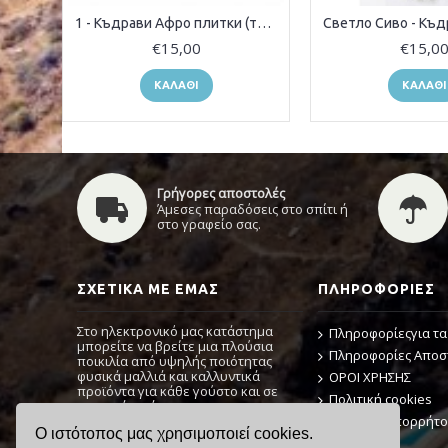
1 - Къдрави Афро плитки (туистъри)
€15,00
€15,0
ΚΑΛΆΘΙ
ΚΑΛΆΘΙ
Γρήγορες αποστολές
Άμεσες παραδόσεις στο σπίτι ή
στο γραφείο σας.
ΣΧΕΤΙΚΆ ΜΕ ΕΜΆΣ
ΠΛΗΡΟΦΟΡΊΕΣ
Στο ηλεκτρονικό μας κατάστημα
Πληροφορίεςγια τα
μπορείτε να βρείτε μια πλούσια
Πληροφορίες Απο
ποικιλία από υψηλής ποιότητας
φυσικά μαλλιά και καλλυντικά
ΟΡΟΙ ΧΡΗΣΗΣ
προϊόντα για κάθε γούστο και σε
Πολιτική cookies
προσιτή τιμή.
Πολιτική Απορρήτ
Ο ιστότοπος μας χρησιμοποιεί cookies.
Εάν χρειάζεστε μια διαβούλευση, μη
Αρχική