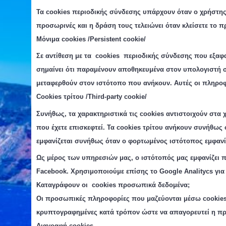
Τα cookie
s
περιοδική
ς
σύνδεση
ς
υπάρχουν όταν ο χρήστης
προσωρινές και η δράση τους τελειώνει όταν κλείσετε το 
Μόνιμα cookies /Persistent cookie/
Σε αντίθεση με τα cookie
s
περιοδική
ς
σύνδεση
ς
που εξαφα
σημαίνει ότι παραμένουν αποθηκευμένα στον υπολογιστή σ
μεταφερθούν στον ιστότοπο που ανήκουν. Αυτές οι πληροφ
C
ookies τρίτου /Third-party cookie/
Συνήθως, τα χαρακτηριστικά τις
cookies
αντιστοιχούν στα 
που έχετε επισκεφτεί. Τα
cookies
τρίτου ανήκουν συνήθως 
εμφανίζεται συνήθως όταν ο φορτωμένος ιστότοπος εμφανί
Ως μέρος των υπηρεσιών μας, ο ιστότοπός μας εμφανίζει π
Facebook. Χρησιμοποιούμε επίσης το Google Analitycs για
Καταγράφουν οι cookies
προσωπικά δεδομένα;
Οι προσωπικές πληροφορίες που μαζεύονται μέσω cookies
κρυπτογραφημένες κατά τρόπον ώστε να απαγορευτεί η π
Διαγραφή cookies