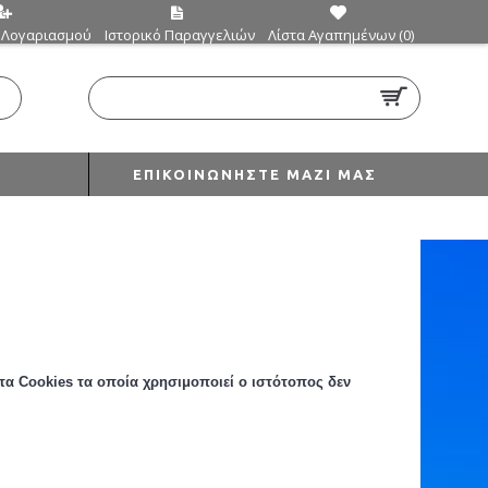
 Λογαριασμού
Ιστορικό Παραγγελιών
Λίστα Αγαπημένων (
0
)
0 προϊόν(τα) - €0,00
ΕΠΙΚΟΙΝΩΝΉΣΤΕ ΜΑΖΊ ΜΑΣ
τα Cookies
τα οποία
χρησιμοποιεί ο ιστότοπος δεν