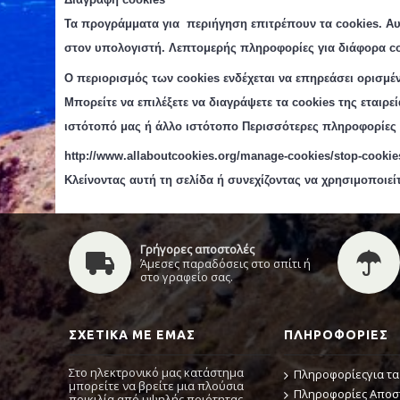
Τα προγράμματα για περιήγηση επιτρέπουν τα cookies
.
Αυ
στον υπολογιστή.
Λεπτομερής πληροφορίες για διάφορα
co
Ο περιορισμός των cookies ενδέχεται να επηρεάσει ορισμέ
Μπορείτε να επιλέξετε να διαγράψετε τα cookie
s
της εταιρε
ιστότοπό μας ή άλλο ιστότοπο Περισσότερες πληροφορίες σ
http://www.allaboutcookies.org/manage-cookies/stop-cookies
Κλείνοντας αυτή τη σελίδα ή συνεχίζοντας να χρησιμοποιεί
Γρήγορες αποστολές
Άμεσες παραδόσεις στο σπίτι ή
στο γραφείο σας.
ΣΧΕΤΙΚΆ ΜΕ ΕΜΆΣ
ΠΛΗΡΟΦΟΡΊΕΣ
Στο ηλεκτρονικό μας κατάστημα
Πληροφορίεςγια τα
μπορείτε να βρείτε μια πλούσια
Πληροφορίες Απο
ποικιλία από υψηλής ποιότητας