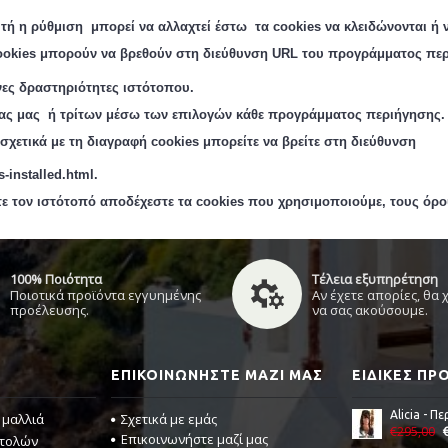
τή η ρύθμιση μπορεί να αλλαχτεί έστω
τα cookie
s
να κλειδώνονται ή 
okie
s
μπορούν να βρεθούν στη διεύθυνση URL
του προγράμματος περ
νες δραστηριότητες ιστότοπου.
ίας μας ή τρίτων μέσω των επιλογών κάθε προγράμματος περιήγησης.
χετικά με τη διαγραφή cookies μπορείτε να βρείτε στη διεύθυνση
-installed.html.
τε τον
ιστότοπό
αποδέχεστε τα cookies που χρησιμοποιούμε, τους όρ
100% Ποιότητα
Τέλεια εξυπηρέτηση
Ποιοτικά προϊόντα εγγυημένης
Αν έχετε απορίες, θα
προέλευσης.
να σας ακούσουμε.
ΕΠΙΚΟΙΝΩΝΉΣΤΕ ΜΑΖΊ ΜΑΣ
ΕΙΔΙΚΈΣ Π
 μαλλιά
Σχετικά με εμάς
€295,00
Επικοινωνήστε μαζί μας
στολών