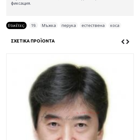
фиксация.
Ετικέτες:
19.
,
Мъжка
,
перука
,
естествена
,
коса
ΣΧΕΤΙΚΆ ΠΡΟΪΌΝΤΑ