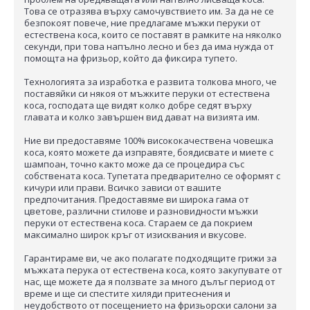
Това се отразява върху самочувствието им. За да не се
безпокоят повече, ние предлагаме мъжки перуки от
естествена коса, които се поставят в рамките на няколко
секунди, при това напълно лесно и без да има нужда от
помощта на фризьор, който да фиксира тупето.
Технологията за изработка е развита толкова много, че
поставяйки си някоя от мъжките перуки от естествена
коса, господата ще видят колко добре седят върху
главата и колко завършен вид дават на визията им.
Ние ви предоставяме 100% висококачествена човешка
коса, която можете да изправяте, боядисвате и миете с
шампоан, точно както може да се процедира със
собствената коса. Тупетата предварително се оформят с
кичури или прави. Всичко зависи от вашите
предпочитания. Предоставяме ви широка гама от
цветове, различни стилове и разновидности мъжки
перуки от естествена коса. Стараем се да покрием
максимално широк кръг от изисквания и вкусове.
Гарантираме ви, че ако полагате подходящите грижи за
мъжката перука от естествена коса, която закупувате от
нас, ще можете да я ползвате за много дълъг период от
време и ще си спестите хиляди притеснения и
неудобството от посещението на фризьорски салони за