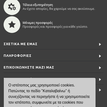
Τέλεια εξυπηρέτηση
Αν έχετε απορίες, θα χαρούμε να σας ακούσουμε.
Μόνιμες προσφορές
Προσφορές και προσφορές για κάθε γούστο.
ΣΧΕΤΙΚΆ ΜΕ ΕΜΆΣ
ΠΛΗΡΟΦΟΡΊΕΣ
ΕΠΙΚΟΙΝΩΝΉΣΤΕ ΜΑΖΊ ΜΑΣ
ΕΙΔΙΚΈΣ ΠΡΟΣΦΟΡΈΣ
Ο ιστότοπος μας χρησιμοποιεί cookies.
ΤΕΛΕΥΤΑΊΑ ΝΈΑ
Πατώντας το πεδίο "Καταλαβαίνω" ή
συνεχίζοντας να περιηγήστε ή να χρησιμοποιείτε
τον ιστότοπο, συμφωνείτε με τα cookies που