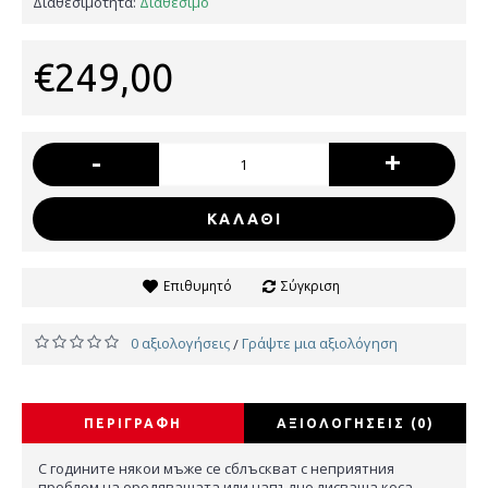
Διαθεσιμότητα:
Διαθέσιμο
€249,00
-
+
ΚΑΛΆΘΙ
Επιθυμητό
Σύγκριση
0 αξιολογήσεις
Γράψτε μια αξιολόγηση
/
ΠΕΡΙΓΡΑΦΉ
ΑΞΙΟΛΟΓΉΣΕΙΣ (0)
С годините някои мъже се сблъскват с неприятния
проблем на оредяващата или напълно лисваща коса.