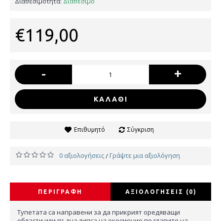
Διαθεσιμότητα:
Διαθέσιμο
€119,00
-
+
ΚΑΛΆΘΙ
Επιθυμητό
Σύγκριση
0 αξιολογήσεις
Γράψτε μια αξιολόγηση
/
ΠΕΡΙΓΡΑΦΉ
ΑΞΙΟΛΟΓΉΣΕΙΣ (0)
Тупетата са направени за да прикрият оредяващи
области или пълна липса на окосмение по главите на