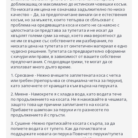
доближашащ се максимално до истинския човешки косъм.
По-ниската им цена не означава задължително по-ниско
качество – Да, за предопочитане винаги си е естествения
косъм, но за мъжете, които тепърва се сблъскват с
проблема на оредяващата коса и които не са наясно с
цялостната си представа за тупетата и не искат да
хвърлят големи суми за нещо, което има вероятност да
не им се върже със собствените им разбирания, по
ниската цена на тупетата от синтетичен материал е едно
чудесно решение. Тупетата са предварително оформени
с кичури или прави, в зависимост от вашите собствени
предпочитания. С подходящи грижи, те могат да се
използват много дълго време.
1. Сресване - Нежно вчешете заплетената коса с четка
или гребен (препоръчва се специална четка за перуки),
като започнете от краищата към върха на перуката.
2. Миене - Намокрете я с хладка вода, като водата тече
по продължението на косата. Не я накисвайте в чешмата,
защото това ще причини заплитането на косата.
Прибавете шампоан за перуки и го разнесете по
продължението й с пръсти.
3. Сушене -Нежно притискайте косата с кърпа, за да
попиете водата от тупето. Как да почиствате и
поддържате новата си перука Повечето перуки/тупета