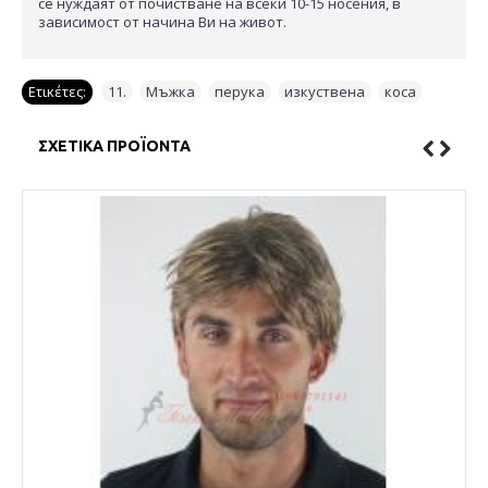
се нуждаят от почистване на всеки 10-15 носения, в
зависимост от начина Ви на живот.
Ετικέτες:
11.
,
Мъжка
,
перука
,
изкуствена
,
коса
ΣΧΕΤΙΚΆ ΠΡΟΪΌΝΤΑ