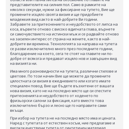
представителите на силния пол. Само в рамките на
няколко секунди, нужни за фиксиране на тупето, Вие ще
промените изцяло своята визия и ще придобиете
младежкия вид както в най-добрите Ви години.
Забравете за притеснението и неудобството от липса на
коса, вървете отново с високо вдигната глава, върнете
си самочувствието на истински мъж и се радвайте отново
на засилен интерес от страна на жените, както в най-
добрите ви времена. Технологията за направа на тупета
се разви изключително много през последните години,
благодарение на което, сега те стоят на главите ни по-
добре от всякога и предават изцяло нов и завършен вид
на визията ни.
Има много разновидности на тупета, различни стилове и
цветове. По този начин Вие ще можете да промените
цялостната си визия в ежедневието или когато имате
специален повод. Вие ще бъдете възхитени от вашата
нова визия, като не на последно място ще си спестите
притесненията и неудобството от ходенето по
фризьорски салони за фиксация, като вместо това
изключително бързо и лесно ще го направите сами
вкъщи.
При избор на тупета не на последно място има и цената.
Наред с тупетата от естествен косъм, ние предлагаме и
висококачествени тупета от синтетичен материал,