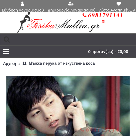
Δημιουργία Λογαριασμού
Λίστα Αγαπημένων 
Σύνδεση Λογαριασμού
0 προϊόν(τα) - €0,00
11. Мъжка перука от изкуствена коса
Αρχική