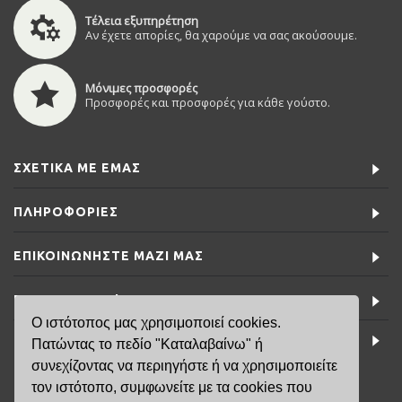
Τέλεια εξυπηρέτηση
Αν έχετε απορίες, θα χαρούμε να σας ακούσουμε.
Μόνιμες προσφορές
Προσφορές και προσφορές για κάθε γούστο.
ΣΧΕΤΙΚΆ ΜΕ ΕΜΆΣ
ΠΛΗΡΟΦΟΡΊΕΣ
ΕΠΙΚΟΙΝΩΝΉΣΤΕ ΜΑΖΊ ΜΑΣ
ΕΙΔΙΚΈΣ ΠΡΟΣΦΟΡΈΣ
Ο ιστότοπος μας χρησιμοποιεί cookies.
ΤΕΛΕΥΤΑΊΑ ΝΈΑ
Πατώντας το πεδίο "Καταλαβαίνω" ή
συνεχίζοντας να περιηγήστε ή να χρησιμοποιείτε
τον ιστότοπο, συμφωνείτε με τα cookies που