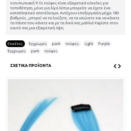
εντυπωσιακή !!! Οι τούφες είναι εξαιρετικά εύκολες για
τοποθέτηση, μόνο για λίγα λέπια μπορείτε να έχετε ένα
καταπληκτικό αποτέλεσμα. Αντέχουν επεξεργασία μέχρι 180
βαθμούς , μπορεί να τα λούζετε, να τα ισιώνετε και να κάνετε
τα πάντα που κάνετε και με τα δικά σας μαλλιά Χαρίστε στον
εαυτό σας μια εξαιρετική όψη
Ετικέτες:
Εγχρωμες
,
parti
,
τούφες-
,
Light
,
Purple
,
Έγχρωμες
,
parti
,
τούφες
ΣΧΕΤΙΚΆ ΠΡΟΪΌΝΤΑ