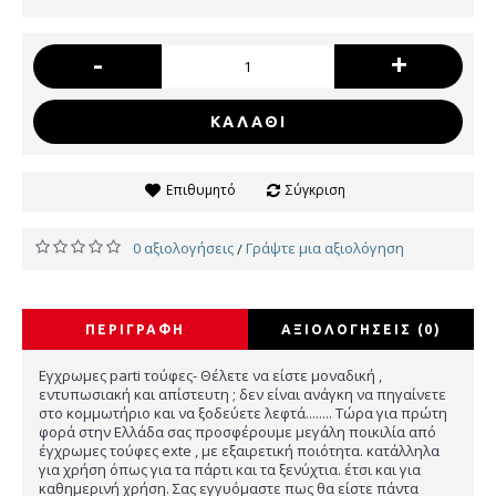
-
+
ΚΑΛΆΘΙ
Επιθυμητό
Σύγκριση
0 αξιολογήσεις
Γράψτε μια αξιολόγηση
/
ΠΕΡΙΓΡΑΦΉ
ΑΞΙΟΛΟΓΉΣΕΙΣ (0)
Εγχρωμες parti τούφες- Θέλετε να είστε μοναδική ,
εντυπωσιακή και απίστευτη ; δεν είναι ανάγκη να πηγαίνετε
στο κομμωτήριο και να ξοδεύετε λεφτά........ Τώρα για πρώτη
φορά στην Ελλάδα σας προσφέρουμε μεγάλη ποικιλία από
έγχρωμες τούφες exte , με εξαιρετική ποιότητα. κατάλληλα
για χρήση όπως για τα πάρτι και τα ξενύχτια. έτσι και για
καθημερινή χρήση. Σας εγγυόμαστε πως θα είστε πάντα