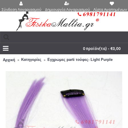
Δημιουργία Λογαριασμού
Λίστα Αγαπημένων 
Σύνδεση Λογαριασμού
0 προϊόν(τα) - €0,00
Κατηγορίες
Εγχρωμες parti τούφες- Light Purple
Αρχική