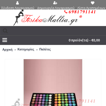
Δημιουργία Λογαριασμού
Λίστα Αγαπημένων 
Σύνδεση Λογαριασμού
0 προϊόν(τα) - €0,00
Κατηγορίες
Παλέτες
Αρχική