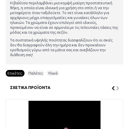
Η βαλίτσα περιλαμβάνει μια κομψή μαύρη προστατευτική
θήκη, η οποία είναι ιδανική για χρήση στο σπίτι ή να την
μεταφέρετε όταν ταξιδεύετε. Το σετ είναι κατάλληλο για
αρχάριους μέχρι επαγγελματίες και γυναίκες όλων των
ηλικιών. Τα χρώματα έχουν επιλεγεί από ιδικούς,
προκειμένου να είναι σε αρμονία με τις τελευταίες τάσεις της
μόδας και τα χρώματα της σεζόν.
Τα συστατικά υψηλής ποιότητας διασφαλίζουν ότι οι σκιές
δεν θα διαγραφούν όλη την ημέρα και δεν προκαλουν
ερεθισμούς γύρω από τα μάτια σας και ανεβάζουν την
διάθεση σας!
Ετικέτες:
Παλέτες
,
Υλικά
ΣΧΕΤΙΚΆ ΠΡΟΪΌΝΤΑ