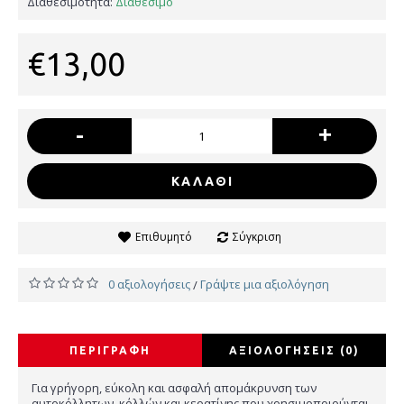
Διαθεσιμότητα:
Διαθέσιμο
€13,00
-
+
ΚΑΛΆΘΙ
Επιθυμητό
Σύγκριση
0 αξιολογήσεις
Γράψτε μια αξιολόγηση
/
ΠΕΡΙΓΡΑΦΉ
ΑΞΙΟΛΟΓΉΣΕΙΣ (0)
Για γρήγορη, εύκολη και ασφαλή απομάκρυνση των
αυτοκόλλητων, κόλλών και κερατίνης που χρησιμοποιούνται