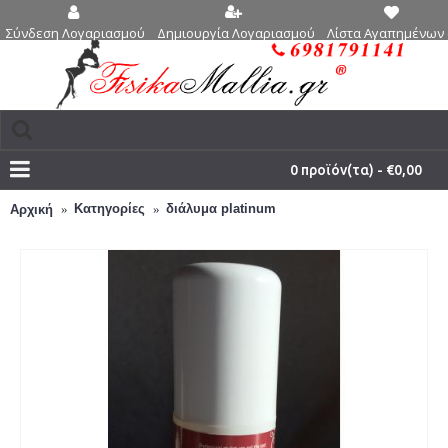
Δημιουργία Λογαριασμού
Λίστα Αγαπημένων 
Σύνδεση Λογαριασμού
0 προϊόν(τα) - €0,00
Κατηγορίες
διάλυμα platinum
Αρχική