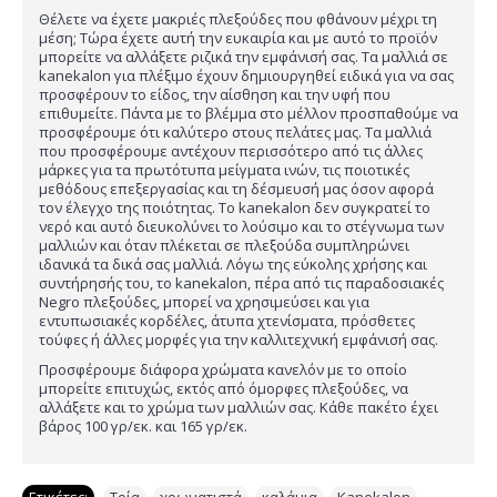
Θέλετε να έχετε μακριές πλεξούδες που φθάνουν μέχρι τη
μέση; Τώρα έχετε αυτή την ευκαιρία και με αυτό το προϊόν
μπορείτε να αλλάξετε ριζικά την εμφάνισή σας. Τα μαλλιά σε
kanekalon για πλέξιμο έχουν δημιουργηθεί ειδικά για να σας
προσφέρουν το είδος, την αίσθηση και την υφή που
επιθυμείτε. Πάντα με το βλέμμα στο μέλλον προσπαθούμε να
προσφέρουμε ότι καλύτερο στους πελάτες μας. Τα μαλλιά
που προσφέρουμε αντέχουν περισσότερο από τις άλλες
μάρκες για τα πρωτότυπα μείγματα ινών, τις ποιοτικές
μεθόδους επεξεργασίας και τη δέσμευσή μας όσον αφορά
τον έλεγχο της ποιότητας. Το kanekalon δεν συγκρατεί το
νερό και αυτό διευκολύνει το λούσιμο και το στέγνωμα των
μαλλιών και όταν πλέκεται σε πλεξούδα συμπληρώνει
ιδανικά τα δικά σας μαλλιά. Λόγω της εύκολης χρήσης και
συντήρησής του, το kanekalon, πέρα από τις παραδοσιακές
Negro πλεξούδες, μπορεί να χρησιμεύσει και για
εντυπωσιακές κορδέλες, άτυπα χτενίσματα, πρόσθετες
τούφες ή άλλες μορφές για την καλλιτεχνική εμφάνισή σας.
Προσφέρουμε διάφορα χρώματα κανελόν με το οποίο
μπορείτε επιτυχώς, εκτός από όμορφες πλεξούδες, να
αλλάξετε και το χρώμα των μαλλιών σας. Κάθε πακέτο έχει
βάρος 100 γρ/εκ. και 165 γρ/εκ.