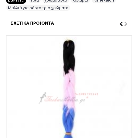
Ετικέτες:
Τρία
,
χρωματιστά
,
καλάμια
,
Kanekalon
,
Μαλλιά για ράστα τρία χρώματα
ΣΧΕΤΙΚΆ ΠΡΟΪΌΝΤΑ