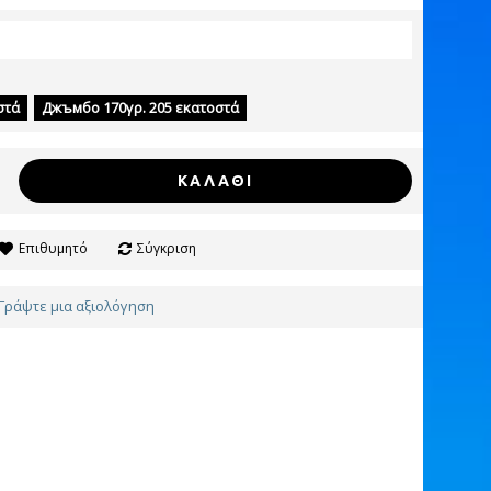
στά
Джъмбо 170γρ. 205 εκατοστά
ΚΑΛΆΘΙ
Επιθυμητό
Σύγκριση
Γράψτε μια αξιολόγηση