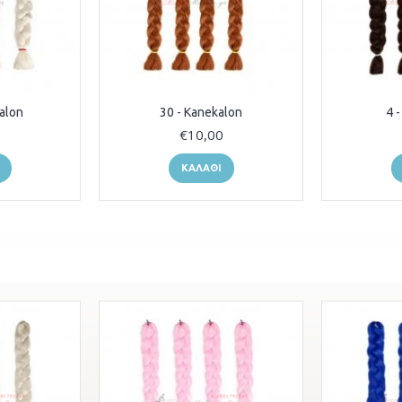
alon
30 - Kanekalon
4 
0
€10,00
ΚΑΛΆΘΙ