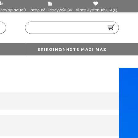
 Λογαριασμού
Ιστορικό Παραγγελιών
Λίστα Αγαπημένων (
0
)
0 προϊόν(τα) - €0,00
ΕΠΙΚΟΙΝΩΝΉΣΤΕ ΜΑΖΊ ΜΑΣ
N