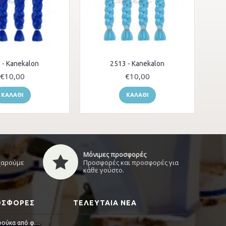
 - Kanekalon
2513 - Kanekalon
€10,00
€10,00
ΚΑΛΆΘΙ
ΚΑΛΆΘΙ
Μόνιμες προσφορές
 χαρούμε
Προσφορές και προσφορές για
κάθε γούστο.
ΡΟΣΦΟΡΈΣ
ΤΕΛΕΥΤΑΊΑ ΝΈΑ
Alicia - Περούκα από φυσική τρίχα