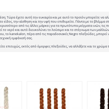
ση; Τώρα έχετε αυτή την ευκαιρία και με αυτό το προϊόν μπορείτε να αλλ
το είδος, την αίσθηση και την υφή που επιθυμείτε. Πάντα με το βλέμμ
ρισσότερο από τις άλλες μάρκες για τα πρωτότυπα μείγματα ινών, τις π
εί το νερό και αυτό διευκολύνει το λούσιμο και το στέγνωμα των μαλλιώ
του, το kanekalon, πέρα από τις παραδοσιακές Negro πλεξούδες, μπορεί 
τεχνική εμφάνισή σας.
 επιτυχώς, εκτός από όμορφες πλεξούδες, να αλλάξετε και το χρώμα των