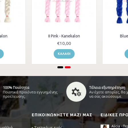
alon
II Pink - Kanekalon
Blue
0
€10,00
ΚΑΛΆΘΙ
100% Ποιότητα
Τέλεια εξυπηρέτηση
Ποιοτικά προϊόντα εγγυημένης
Αν έχετε απορίες, θα
προέλευσης.
να σας ακούσουμε.
ΕΠΙΚΟΙΝΩΝΉΣΤΕ ΜΑΖΊ ΜΑΣ
ΕΙΔΙΚΈΣ Π
 μαλλιά
Σχετικά με εμάς