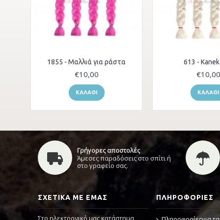
1855 - Μαλλιά για ράστα
613 - Kanek
€10,00
€10,0
ΚΑΛΆΘΙ
ΚΑΛΆΘΙ
Γρήγορες αποστολές
Άμεσες παραδόσεις στο σπίτι ή
στο γραφείο σας.
ΣΧΕΤΙΚΆ ΜΕ ΕΜΆΣ
ΠΛΗΡΟΦΟΡΊΕΣ
Στο ηλεκτρονικό μας κατάστημα
Πληροφορίεςγια τα