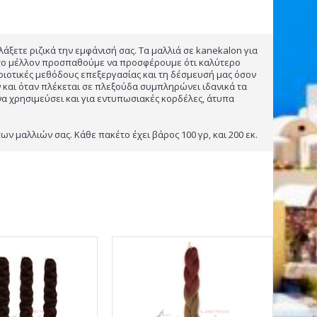
άξετε ριζικά την εμφάνισή σας. Τα μαλλιά σε kanekalon για
α στο μέλλον προσπαθούμε να προσφέρουμε ότι καλύτερο
οιοτικές μεθόδους επεξεργασίας και τη δέσμευσή μας όσον
ν και όταν πλέκεται σε πλεξούδα συμπληρώνει ιδανικά τα
να χρησιμεύσει και για εντυπωσιακές κορδέλες, άτυπα
 μαλλιών σας. Κάθε πακέτο έχει βάρος 100 γρ, και 200 εκ.