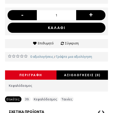
-
+
ΚΑΛΆΘΙ
Επιθυμητό
Σύγκριση
0 αξιολογήσεις
Γράψτε μια αξιολόγηση
/
ΠΕΡΙΓΡΑΦΉ
ΑΞΙΟΛΟΓΉΣΕΙΣ (0)
Κεφαλόδεσμος
Ετικέτες:
39.
,
Κεφαλόδεσμος
,
Ταινίες
ΣΧΕΤΙΚΆ ΠΡΟΪΌΝΤΑ