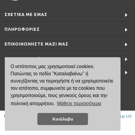
ΣΧΕΤΙΚΆ ΜΕ ΕΜΆΣ
ΠΛΗΡΟΦΟΡΊΕΣ
ΕΠΙΚΟΙΝΩΝΉΣΤΕ ΜΑΖΊ ΜΑΣ
ΕΙΔΙΚΈΣ ΠΡΟΣΦΟΡΈΣ
Ο ιστότοπος μας χρησιμοποιεί cookies.
ΤΕΛΕΥΤΑΊΑ ΝΈΑ
Πατώντας το πεδίο "Καταλαβαίνω" ή
συνεχίζοντας να περιηγήστε ή να χρησιμοποιείτε
τον ιστότοπο, συμφωνείτε με τα cookies που
6981791141
χρησιμοποιούμε, τους γενικούς όρους και την
πολιτική απορρήτου.
Μάθετε περισσότερα
Copyright © 2019, FisikaMallia.gr -
Created by:
Κατάλαβα